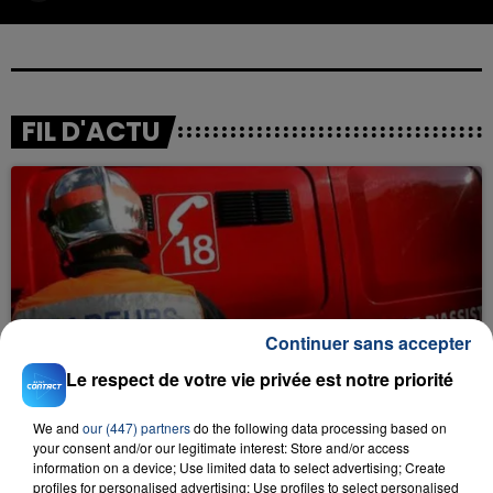
FIL D'ACTU
Continuer sans accepter
23 juillet 2026
INCENDIE MORTEL À LENS : UNE FEMME ET
Le respect de votre vie privée est notre priorité
SON BÉBÉ ENTRE LA VIE ET LA...
Un homme s'est immolé par le feu après avoir
We and
our (447) partners
do the following data processing based on
aspergé sa compagne et leur bébé de trois mois
your consent and/or our legitimate interest: Store and/or access
information on a device; Use limited data to select advertising; Create
d'un liquide inflammable.
profiles for personalised advertising; Use profiles to select personalised