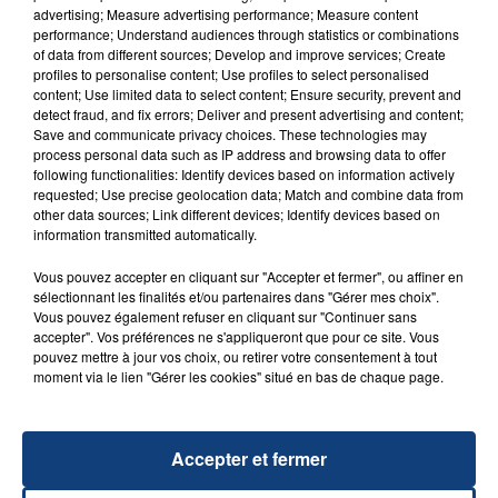
advertising; Measure advertising performance; Measure content
performance; Understand audiences through statistics or combinations
of data from different sources; Develop and improve services; Create
profiles to personalise content; Use profiles to select personalised
content; Use limited data to select content; Ensure security, prevent and
detect fraud, and fix errors; Deliver and present advertising and content;
20 juillet 2026
Save and communicate privacy choices. These technologies may
UNE ADOLESCENTE DEVANT SE FAIRE
process personal data such as IP address and browsing data to offer
OPÉRER DE LA CHEVILLE RESSORT DE LA...
following functionalities: Identify devices based on information actively
requested; Use precise geolocation data; Match and combine data from
La famille a porté plainte contre la clinique qui a
other data sources; Link different devices; Identify devices based on
reconnu sa responsabilité et présenté ses
information transmitted automatically.
excuses.
TITRES DIFFUSÉS
Vous pouvez accepter en cliquant sur "Accepter et fermer", ou affiner en
sélectionnant les finalités et/ou partenaires dans "Gérer mes choix".
Vous pouvez également refuser en cliquant sur "Continuer sans
accepter". Vos préférences ne s'appliqueront que pour ce site. Vous
16h59
16h59
16h56
16h56
pouvez mettre à jour vos choix, ou retirer votre consentement à tout
moment via le lien "Gérer les cookies" situé en bas de chaque page.
Accepter et fermer