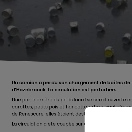
Un camion a perdu son chargement de boîtes de c
d'Hazebrouck. La circulation est perturbée.
Une porte arrière du poids lourd se serait ouverte en
carottes, petits pois et haricots verts se sont répa
de Renescure, elles étaient destinées à un centre de
La circulation a été coupée sur une portion du rond