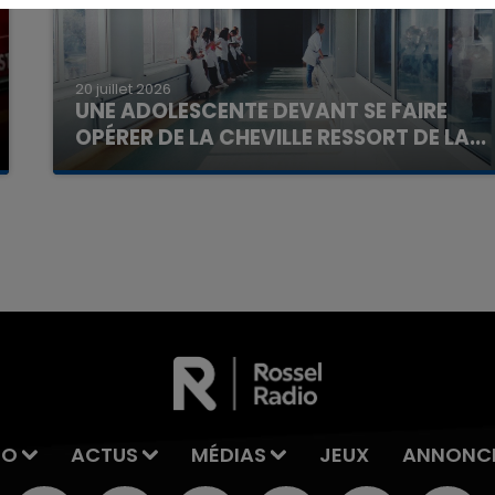
20 juillet 2026
UNE ADOLESCENTE DEVANT SE FAIRE
OPÉRER DE LA CHEVILLE RESSORT DE LA...
La famille a porté plainte contre la clinique qui a
reconnu sa responsabilité et présenté ses
7h00 - 11h00
excuses.
La Team de l'été
IO
ACTUS
MÉDIAS
JEUX
ANNONC