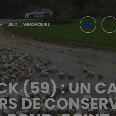
JEUX
ANNONCEURS
K (59) : UN C
ERS DE CONSER