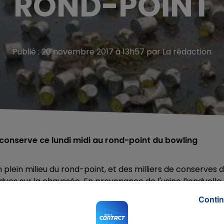
ROND-POINT
Publié : 20 novembre 2017 à 13h57 par La rédaction
onserve ce lundi midi au rond-point du bowling
 plein milieu du rond-point, et des milliers de conserves 
ndues sur la chaussée. En provenance de l'usine Bonduelle
 production de bio gaz, à Courtrai, en Belgique.
Contin
-point, le temps de nettoyer la chaussée.