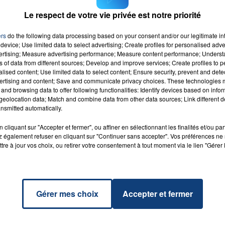
Le respect de votre vie privée est notre priorité
ers
do the following data processing based on your consent and/or our legitimate int
device; Use limited data to select advertising; Create profiles for personalised adver
vertising; Measure advertising performance; Measure content performance; Unders
ns of data from different sources; Develop and improve services; Create profiles to 
ect
alised content; Use limited data to select content; Ensure security, prevent and detect
RADIO CONTACT
ertising and content; Save and communicate privacy choices. These technologies
gers
BLUE
and browsing data to offer following functionalities: Identify devices based on infor
eolocation data; Match and combine data from other data sources; Link different de
nsmitted automatically.
cliquant sur "Accepter et fermer", ou affiner en sélectionnant les finalités et/ou pa
 également refuser en cliquant sur "Continuer sans accepter". Vos préférences ne 
tre à jour vos choix, ou retirer votre consentement à tout moment via le lien "Gérer 
Gérer mes choix
Accepter et fermer