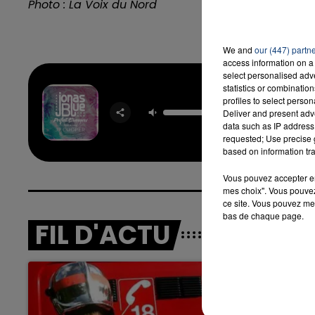
Photo : La Voix du Nord
We and
our (447) partn
access information on a 
select personalised ad
statistics or combinatio
Perf
profiles to select person
Deliver and present adv
Stran
JONAS 
data such as IP address 
requested; Use precise g
based on information tra
Vous pouvez accepter en 
mes choix". Vous pouvez
ce site. Vous pouvez met
bas de chaque page.
FIL D'ACTU