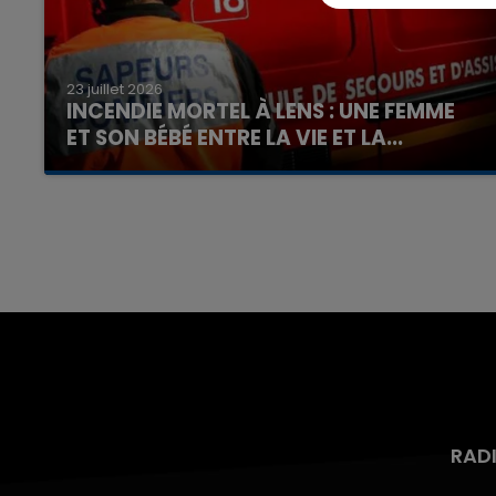
23 juillet 2026
INCENDIE MORTEL À LENS : UNE FEMME
ET SON BÉBÉ ENTRE LA VIE ET LA...
Un homme s'est immolé par le feu après avoir
aspergé sa compagne et leur bébé de trois
mois d'un liquide inflammable.
RAD