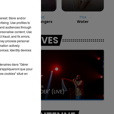
JONAS BLUE
TYLA
7h00 - 11h00
erest: Store and/or
Perfect Strangers
Water
LA TEAM DE L'ÉTÉ
tising; Use profiles to
tand audiences through
personalise content; Use
LES LIVES
 fraud, and fix errors;
 may process personal
mation actively
vices; Identify devices
rtenaires dans "Gérer
s'appliqueront que pour
les cookies" situé en
31 janvier 2025
GIMS "SPIDER" (LIVE)