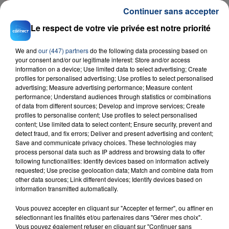
Continuer sans accepter
Le respect de votre vie privée est notre priorité
We and
our (447) partners
do the following data processing based on
your consent and/or our legitimate interest: Store and/or access
information on a device; Use limited data to select advertising; Create
profiles for personalised advertising; Use profiles to select personalised
23 juillet 2026
advertising; Measure advertising performance; Measure content
INCENDIE MORTEL À LENS : UNE FEMME ET
performance; Understand audiences through statistics or combinations
SON BÉBÉ ENTRE LA VIE ET LA...
of data from different sources; Develop and improve services; Create
profiles to personalise content; Use profiles to select personalised
Un homme s'est immolé par le feu après avoir
content; Use limited data to select content; Ensure security, prevent and
aspergé sa compagne et leur bébé de trois mois
detect fraud, and fix errors; Deliver and present advertising and content;
d'un liquide inflammable.
Save and communicate privacy choices. These technologies may
process personal data such as IP address and browsing data to offer
following functionalities: Identify devices based on information actively
requested; Use precise geolocation data; Match and combine data from
other data sources; Link different devices; Identify devices based on
information transmitted automatically.
Vous pouvez accepter en cliquant sur "Accepter et fermer", ou affiner en
20 juillet 2026
sélectionnant les finalités et/ou partenaires dans "Gérer mes choix".
UNE ADOLESCENTE DEVANT SE FAIRE
Vous pouvez également refuser en cliquant sur "Continuer sans