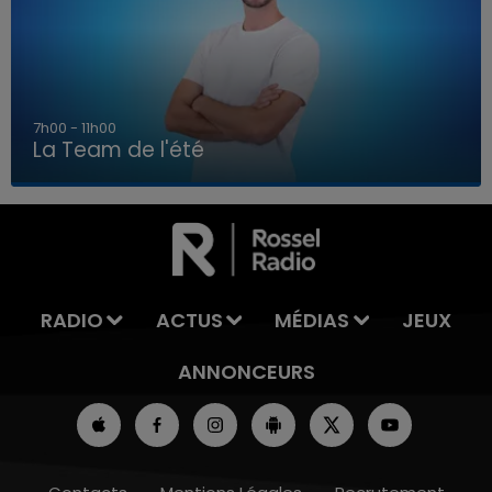
7h00 - 11h00
La Team de l'été
7h00 - 11h00
LA TEAM DE L'ÉTÉ
RADIO
ACTUS
MÉDIAS
JEUX
ANNONCEURS