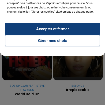
OPÉRER DE LA CHEVILLE RESSORT DE LA...
accepter". Vos préférences ne s'appliqueront que pour ce site. Vous
pouvez mettre à jour vos choix, ou retirer votre consentement à tout
La famille a porté plainte contre la clinique qui a
moment via le lien "Gérer les cookies" situé en bas de chaque page.
reconnu sa responsabilité et présenté ses
excuses.
TITRES DIFFUSÉS
Accepter et fermer
22h48
22h48
22h44
22h44
Gérer mes choix
BOB SINCLAR FEAT. STEVE
BEYONCE
Irreplaceable
EDWARDS
World Hold On