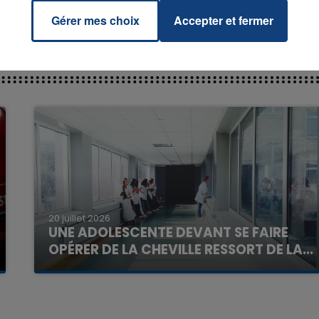
Gérer mes choix
Accepter et fermer
7h00 - 11h00
La Team de l'été
20 juillet 2026
UNE ADOLESCENTE DEVANT SE FAIRE
OPÉRER DE LA CHEVILLE RESSORT DE LA...
La famille a porté plainte contre la clinique qui a
reconnu sa responsabilité et présenté ses
excuses.