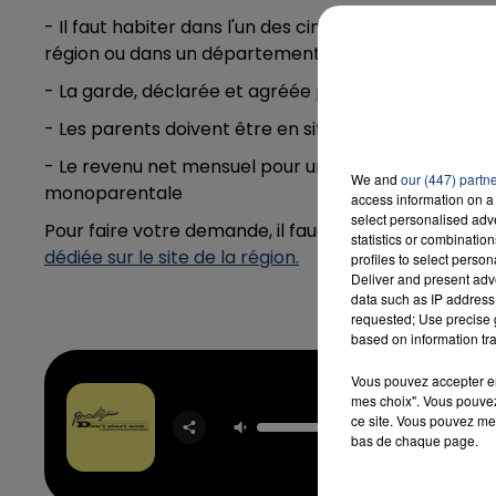
- Il faut habiter dans l'un des cinq départements de
région ou dans un département limitrophe
- La garde, déclarée et agréée par la CAF, doit co
- Les parents doivent être en situation d'emploi ou 
- Le revenu net mensuel pour un couple ne doit pas 
We and
our (447) partn
monoparentale
access information on a 
select personalised ad
Pour faire votre demande, il faudra patienter jusqu'
statistics or combinatio
dédiée sur le site de la région.
profiles to select person
Deliver and present adv
data such as IP address 
requested; Use precise g
based on information tra
Vous pouvez accepter en 
mes choix". Vous pouvez
Don't St
ce site. Vous pouvez met
DUA L
bas de chaque page.