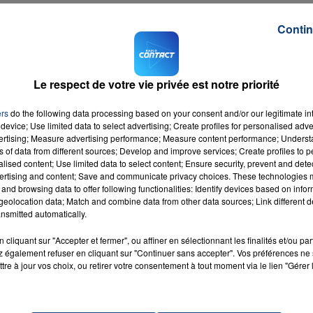
s Hauts-de-France, et que l'enfant soit gardé dans la
Contin
rrespondre à au moins 20 heures par semaines
de formation
Le respect de votre vie privée est notre priorité
dépasser trois SMIC, et deux SMIC pour une famille
ers
do the following data processing based on your consent and/or our legitimate int
device; Use limited data to select advertising; Create profiles for personalised adver
vertising; Measure advertising performance; Measure content performance; Unders
au 1er mars prochain et se rendre sur
la page spécialeme
ns of data from different sources; Develop and improve services; Create profiles to 
alised content; Use limited data to select content; Ensure security, prevent and detect
ertising and content; Save and communicate privacy choices. These technologies
and browsing data to offer following functionalities: Identify devices based on infor
eolocation data; Match and combine data from other data sources; Link different de
nsmitted automatically.
cliquant sur "Accepter et fermer", ou affiner en sélectionnant les finalités et/ou pa
 également refuser en cliquant sur "Continuer sans accepter". Vos préférences ne 
art Now
RADIO CONTACT
tre à jour vos choix, ou retirer votre consentement à tout moment via le lien "Gérer 
IPA