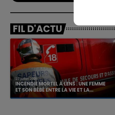
FIL D'ACTU
23 juillet 2026
INCENDIE MORTEL À LENS : UNE FEMME
ET SON BÉBÉ ENTRE LA VIE ET LA...
Un homme s'est immolé par le feu après avoir
aspergé sa compagne et leur bébé de trois
mois d'un liquide inflammable.