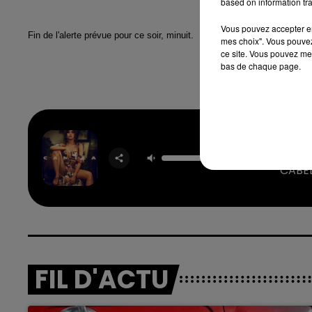
based on information tra
Vous pouvez accepter en 
7h00 - 12h00
Fin de l'alerte prévue pour ce soir, minuit.
mes choix". Vous pouvez
nd
La Team du Week-end
ce site. Vous pouvez met
bas de chaque page.
Hava
CAMI
CABE
FIL D'ACTU