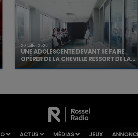
20 juillet 2026
UNE ADOLESCENTE DEVANT SE FAIRE
OPÉRER DE LA CHEVILLE RESSORT DE LA...
La famille a porté plainte contre la clinique qui a
reconnu sa responsabilité et présenté ses
excuses.
IO
ACTUS
MÉDIAS
JEUX
ANNONC