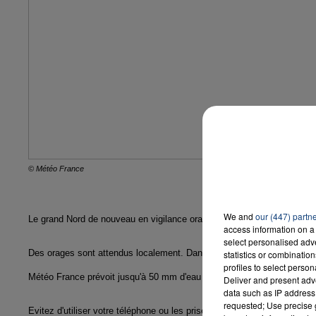
7h00 - 12h00
LA TEAM DU WEEK-END
© Météo France
We and
our (447) partn
Le grand Nord de nouveau en vigilance orange cet après-midi.
access information on a 
select personalised ad
Des orages sont attendus localement. Dans le Nord, le Pas-de-Calais et
statistics or combinatio
profiles to select person
Météo France prévoit jusqu'à 50 mm d'eau en peu de temps par endroi
Deliver and present adv
data such as IP address 
requested; Use precise g
Evitez d'utiliser votre téléphone ou les prises électriques.