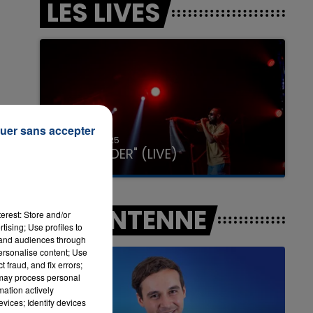
LES LIVES
7h00 - 12h00
LA TEAM DU WEEK-END
uer sans accepter
31 janvier 2025
GIMS "SPIDER" (LIVE)
A L'ANTENNE
erest: Store and/or
tising; Use profiles to
tand audiences through
personalise content; Use
 fraud, and fix errors;
 may process personal
mation actively
vices; Identify devices