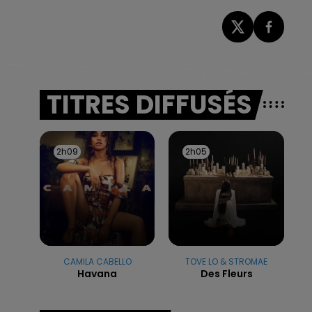
TITRES DIFFUSÉS
2h09
2h09
2h05
2h05
CAMILA CABELLO
TOVE LO & STROMAE
Havana
Des Fleurs