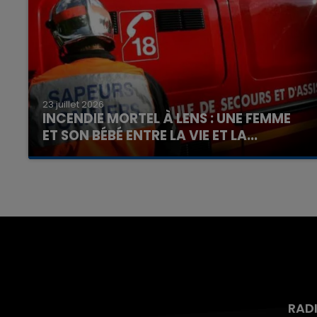
23 juillet 2026
INCENDIE MORTEL À LENS : UNE FEMME
ET SON BÉBÉ ENTRE LA VIE ET LA...
Un homme s'est immolé par le feu après avoir
aspergé sa compagne et leur bébé de trois
mois d'un liquide inflammable.
RAD