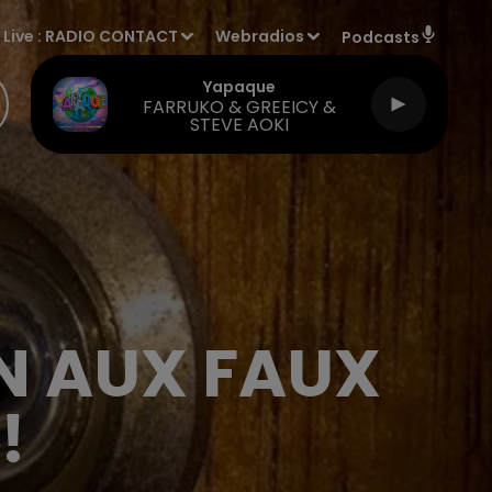
Live :
RADIO CONTACT
Webradios
Podcasts
Yapaque
FARRUKO & GREEICY &
STEVE AOKI
N AUX FAUX
!