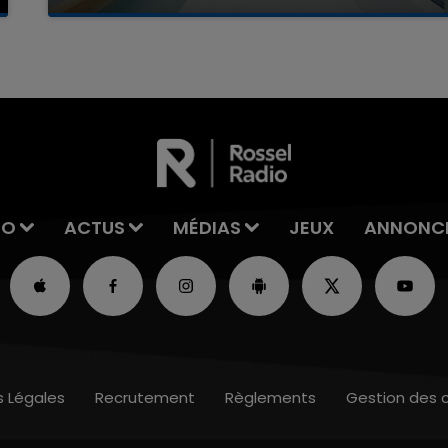
La famille a porté plainte contre la clinique qui a
reconnu sa responsabilité et présenté ses
excuses.
IO
ACTUS
MÉDIAS
JEUX
ANNONC
s Légales
Recrutement
Règlements
Gestion des 