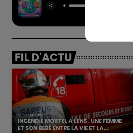
FARRU
GREEI
STEVE 
7h00 - 12h00
nd
La Team du Week-end
FIL D'ACTU
23 juillet 2026
INCENDIE MORTEL À LENS : UNE FEMME
ET SON BÉBÉ ENTRE LA VIE ET LA...