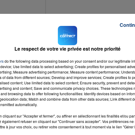
Contin
7h00 - 12h00
LA TEAM DU WEEK-END
Le respect de votre vie privée est notre priorité
onne, sont les terrains de chasse de faux démarcheurs.
ers
do the following data processing based on your consent and/or our legitimate int
CAE
(Société d'Intérêt Collectif Agricole d'Electricité) et expliquent qu'ils
device; Use limited data to select advertising; Create profiles for personalised adver
vertising; Measure advertising performance; Measure content performance; Unders
s demandent alors aux habitants de nombreux papiers. Exemple : des relevés
ns of data from different sources; Develop and improve services; Create profiles to 
alised content; Use limited data to select content; Ensure security, prevent and detect
ertising and content; Save and communicate privacy choices. These technologies
and browsing data to offer following functionalities: Identify devices based on infor
eolocation data; Match and combine data from other data sources; Link different de
nsmitted automatically.
cliquant sur "Accepter et fermer", ou affiner en sélectionnant les finalités et/ou pa
 également refuser en cliquant sur "Continuer sans accepter". Vos préférences ne 
tre à jour vos choix, ou retirer votre consentement à tout moment via le lien "Gérer 
que