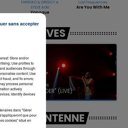
FARRUKO & GREEICY &
Lost Frequencies
Are You With Me
STEVE AOKI
Yapaque
uer sans accepter
16h00 - 20h00
LES LIVES
LA TEAM DU WEEK-END
erest: Store and/or
tising; Use profiles to
tand audiences through
personalise content; Use
 fraud, and fix errors;
 may process personal
31 janvier 2025
mation actively
GIMS "SPIDER" (LIVE)
vices; Identify devices
rtenaires dans "Gérer
A L'ANTENNE
s'appliqueront que pour
les cookies" situé en