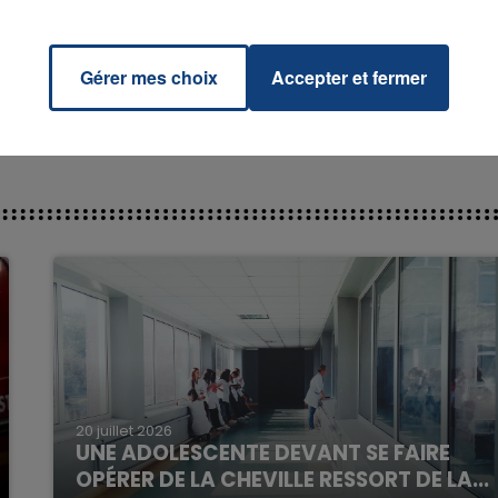
KO &
RADIO CONTACT
CY &
AOKI
Gérer mes choix
Accepter et fermer
16h00 - 20h00
La Team du Week-end
20 juillet 2026
UNE ADOLESCENTE DEVANT SE FAIRE
OPÉRER DE LA CHEVILLE RESSORT DE LA...