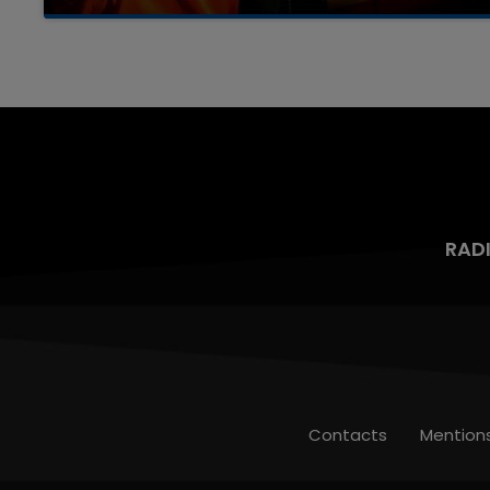
Un homme s'est immolé par le feu après avoir
aspergé sa compagne et leur bébé de trois
mois d'un liquide inflammable.
RAD
Contacts
Mention