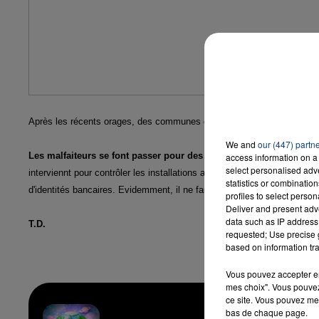
16h00 - 20h00
LA TEAM DU WEEK-END
Après les récents orages, des communes de Haute Somme, comme Pér
We and
our (447) partn
Les malfaiteurs se font passer pour des agents d'EDF et de la SI
access information on a 
select personalised ad
interviennt pour contrôler les installations après les intempéries. Il
statistics or combinatio
d'identités bancaires. Evidemment, il ne faut jamais les donner.
profiles to select person
Deliver and present adv
data such as IP address 
T.D.
requested; Use precise g
based on information tra
Vous pouvez accepter en 
mes choix". Vous pouvez
ce site. Vous pouvez met
bas de chaque page.
Yapa