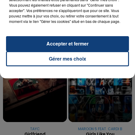
Vous pouvez également refuser en cliquant sur "Continuer sans
20 juillet 2026
accepter". Vos préférences ne s'appliqueront que pour ce site. Vous
UNE ADOLESCENTE DEVANT SE FAIRE
pouvez mettre à jour vos choix, ou retirer votre consentement à tout
OPÉRER DE LA CHEVILLE RESSORT DE LA...
moment via le lien "Gérer les cookies" situé en bas de chaque page.
La famille a porté plainte contre la clinique qui a
reconnu sa responsabilité et présenté ses
Accepter et fermer
excuses.
TITRES DIFFUSÉS
Gérer mes choix
12h08
12h08
12h05
12h05
TAYC
MAROON 5 FEAT. CARDI B
Girlfriend
Girls Like You