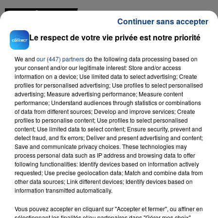
FIL D'ACTU
Continuer sans accepter
Le respect de votre vie privée est notre priorité
We and
our (447) partners
do the following data processing based on
your consent and/or our legitimate interest: Store and/or access
information on a device; Use limited data to select advertising; Create
profiles for personalised advertising; Use profiles to select personalised
advertising; Measure advertising performance; Measure content
performance; Understand audiences through statistics or combinations
23 juillet 2026
of data from different sources; Develop and improve services; Create
INCENDIE MORTEL À LENS : UNE FEMME ET
profiles to personalise content; Use profiles to select personalised
content; Use limited data to select content; Ensure security, prevent and
SON BÉBÉ ENTRE LA VIE ET LA...
detect fraud, and fix errors; Deliver and present advertising and content;
Un homme s'est immolé par le feu après avoir
Save and communicate privacy choices. These technologies may
aspergé sa compagne et leur bébé de trois mois
process personal data such as IP address and browsing data to offer
following functionalities: Identify devices based on information actively
d'un liquide inflammable.
requested; Use precise geolocation data; Match and combine data from
other data sources; Link different devices; Identify devices based on
information transmitted automatically.
Vous pouvez accepter en cliquant sur "Accepter et fermer", ou affiner en
sélectionnant les finalités et/ou partenaires dans "Gérer mes choix".