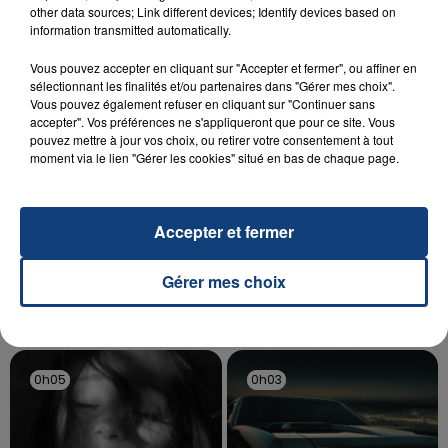
Un homme s'est immolé par le feu après avoir
other data sources; Link different devices; Identify devices based on
aspergé sa compagne et leur bébé de trois mois
information transmitted automatically.
d'un liquide inflammable.
Vous pouvez accepter en cliquant sur "Accepter et fermer", ou affiner en
sélectionnant les finalités et/ou partenaires dans "Gérer mes choix".
Vous pouvez également refuser en cliquant sur "Continuer sans
accepter". Vos préférences ne s'appliqueront que pour ce site. Vous
pouvez mettre à jour vos choix, ou retirer votre consentement à tout
moment via le lien "Gérer les cookies" situé en bas de chaque page.
20 juillet 2026
UNE ADOLESCENTE DEVANT SE FAIRE
OPÉRER DE LA CHEVILLE RESSORT DE LA...
Accepter et fermer
La famille a porté plainte contre la clinique qui a
reconnu sa responsabilité et présenté ses
Gérer mes choix
excuses.
TITRES DIFFUSÉS
0h05
0h05
0h03
0h03