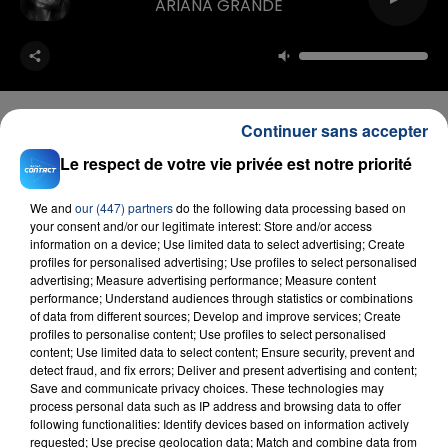
ARIANA GRANDE
Continuer sans accepter
Le respect de votre vie privée est notre priorité
FIL D'ACTU
We and
our (447) partners
do the following data processing based on
your consent and/or our legitimate interest: Store and/or access
information on a device; Use limited data to select advertising; Create
profiles for personalised advertising; Use profiles to select personalised
advertising; Measure advertising performance; Measure content
performance; Understand audiences through statistics or combinations
of data from different sources; Develop and improve services; Create
profiles to personalise content; Use profiles to select personalised
content; Use limited data to select content; Ensure security, prevent and
detect fraud, and fix errors; Deliver and present advertising and content;
23 juillet 2026
Save and communicate privacy choices. These technologies may
INCENDIE MORTEL À LENS : UNE FEMME ET
process personal data such as IP address and browsing data to offer
SON BÉBÉ ENTRE LA VIE ET LA...
following functionalities: Identify devices based on information actively
requested; Use precise geolocation data; Match and combine data from