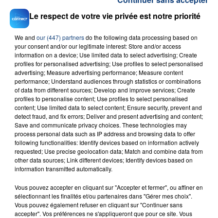
Le respect de votre vie privée est notre priorité
We and
our (447) partners
do the following data processing based on
your consent and/or our legitimate interest: Store and/or access
information on a device; Use limited data to select advertising; Create
profiles for personalised advertising; Use profiles to select personalised
23 juillet 2026
advertising; Measure advertising performance; Measure content
INCENDIE MORTEL À LENS : UNE FEMME ET
performance; Understand audiences through statistics or combinations
SON BÉBÉ ENTRE LA VIE ET LA...
of data from different sources; Develop and improve services; Create
profiles to personalise content; Use profiles to select personalised
Un homme s'est immolé par le feu après avoir
content; Use limited data to select content; Ensure security, prevent and
aspergé sa compagne et leur bébé de trois mois
detect fraud, and fix errors; Deliver and present advertising and content;
d'un liquide inflammable.
Save and communicate privacy choices. These technologies may
process personal data such as IP address and browsing data to offer
following functionalities: Identify devices based on information actively
requested; Use precise geolocation data; Match and combine data from
other data sources; Link different devices; Identify devices based on
information transmitted automatically.
Vous pouvez accepter en cliquant sur "Accepter et fermer", ou affiner en
20 juillet 2026
sélectionnant les finalités et/ou partenaires dans "Gérer mes choix".
UNE ADOLESCENTE DEVANT SE FAIRE
Vous pouvez également refuser en cliquant sur "Continuer sans
OPÉRER DE LA CHEVILLE RESSORT DE LA...
accepter". Vos préférences ne s'appliqueront que pour ce site. Vous