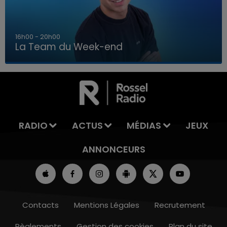
7h00 - 12h00
La Team du Week-end
7h00 - 12h00
LA TEAM DU WEEK-END
RADIO
ACTUS
MÉDIAS
JEUX
ANNONCEURS
Contacts
Mentions Légales
Recrutement
Règlements
Gestion des cookies
Plan du site