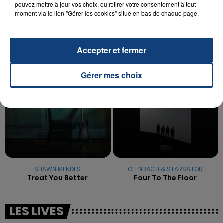
La famille a porté plainte contre la clinique qui a
pouvez mettre à jour vos choix, ou retirer votre consentement à tout
moment via le lien "Gérer les cookies" situé en bas de chaque page.
reconnu sa responsabilité et présenté ses
excuses.
TITRES DIFFUSÉS
Accepter et fermer
7h03
7h03
6h59
6h59
Gérer mes choix
SHAWN MENDES
OFENBACH & STARSAILOR
Treat You Better
Four To The Floor
LES LIVES