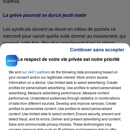
maîtrise.
La grève pourrait se durcir jeudi mati
n
Les syndicats doivent se réunir en milieu de journée ce
mercredi pour savoir quelle suite donner au mouvement, qui
pourrait, cette fois, être plus conséquent dans la région.
Continuer sans accepter
Le respect de votre vie privée est notre priorité
We and
our (447) partners
do the following data processing based on
your consent and/or our legitimate interest: Store and/or access
information on a device; Use limited data to select advertising; Create
RADIO CONTACT
profiles for personalised advertising; Use profiles to select personalised
advertising; Measure advertising performance; Measure content
Love Me Not
performance; Understand audiences through statistics or combinations
RAVYN LENAE
of data from different sources; Develop and improve services; Create
profiles to personalise content; Use profiles to select personalised
content; Use limited data to select content; Ensure security, prevent and
detect fraud, and fix errors; Deliver and present advertising and content;
Save and communicate privacy choices. These technologies may
process personal data such as IP address and browsing data to offer