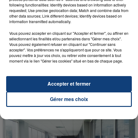
following functionalities: Identify devices based on information actively
requested; Use precise geolocation data; Match and combine data from
other data sources; Link different devices; Identify devices based on
FIL D'ACTU
information transmitted automatically.
Vous pouvez accepter en cliquant sur "Accepter et fermer", ou affiner en
sélectionnant les finalités et/ou partenaires dans "Gérer mes choix".
Vous pouvez également refuser en cliquant sur "Continuer sans
accepter". Vos préférences ne s'appliqueront que pour ce site. Vous
pouvez mettre à jour vos choix, ou retirer votre consentement à tout
moment via le lien "Gérer les cookies" situé en bas de chaque page.
Accepter et fermer
23 juillet 2026
INCENDIE MORTEL À LENS : UNE FEMME ET
SON BÉBÉ ENTRE LA VIE ET LA...
Gérer mes choix
Un homme s'est immolé par le feu après avoir
aspergé sa compagne et leur bébé de trois mois
d'un liquide inflammable.