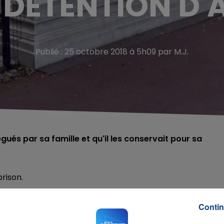
 DÉTENTION D'
Publié : 25 octobre 2018 à 5h09 par M.J.
égués par sa famille et qu'il les conservait pour sa
rison.
un an avec sursis, pour détention illégale d’armes.
Contin
it visé l’association et ses dirigeants, les forces de l’ordr
e 200 munitions.