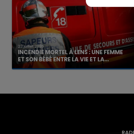
23 juillet 2026
INCENDIE MORTEL À LENS : UNE FEMME
ET SON BÉBÉ ENTRE LA VIE ET LA...
Un homme s'est immolé par le feu après avoir
aspergé sa compagne et leur bébé de trois
mois d'un liquide inflammable.
RAD