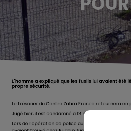
POUR
L'homme a expliqué que les fusils lui avaient été l
propre sécurité.
Le trésorier du Centre Zahra France retournera en p
Jugé hier, il est condamné à 18 mois de prison, dont 
Lors de l’opération de police au début du mois qui ava
avaient trouvé chez lui deux fusils chargés et plus d