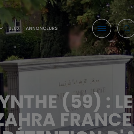
JEUX
ANNONCEURS
NTHE (59) : LE
 ZAHRA FRANC