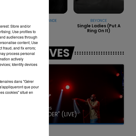
ARIANA GRANDE
BEYONCE
Petal
Single Ladies (put A
erest: Store and/or
7h00 - 11h00
Ring On It)
LA TEAM DE L'ÉTÉ
tising; Use profiles to
tand audiences through
personalise content; Use
 fraud, and fix errors;
LES LIVES
 may process personal
mation actively
vices; Identify devices
rtenaires dans "Gérer
s'appliqueront que pour
les cookies" situé en
31 janvier 2025
GIMS "SPIDER" (LIVE)