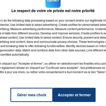
l conservait pour assurer la sécurité de son foyer. L'un des
Le respect de votre vie privée est notre priorité
utre arme avait la particularité d'avoir la crosse et le
ers
do the following data processing based on your consent and/or our legitimate int
device; Use limited data to select advertising; Create profiles for personalised adver
vertising; Measure advertising performance; Measure content performance; Unders
ns of data from different sources; Develop and improve services; Create profiles to 
alised content; Use limited data to select content; Ensure security, prevent and detect
ertising and content; Save and communicate privacy choices. These technologies
and browsing data to offer following functionalities: Identify devices based on infor
eolocation data; Match and combine data from other data sources; Link different de
al
RADIO CONTACT
nsmitted automatically.
NA
DE
cliquant sur "Accepter et fermer", ou affiner en sélectionnant les finalités et/ou pa
 également refuser en cliquant sur "Continuer sans accepter". Vos préférences ne 
tre à jour vos choix, ou retirer votre consentement à tout moment via le lien "Gérer 
Gérer mes choix
Accepter et fermer