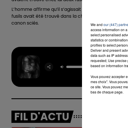
L’homme affirme qu’il s’agissait d’un leg familial qu’i
fusils avait été trouvé dans la chambre à coucher, l'a
canon sciés.
We and
our (447) partn
access information on a 
select personalised ad
statistics or combinatio
profiles to select person
Deliver and present adv
data such as IP address 
requested; Use precise g
Pet
based on information tra
ARIA
GRAN
Vous pouvez accepter en 
mes choix". Vous pouvez
ce site. Vous pouvez met
bas de chaque page.
FIL D'ACTU