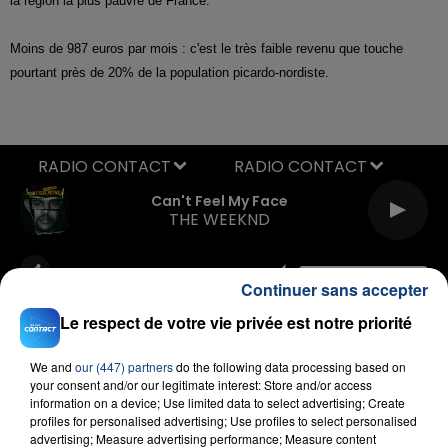
la région la plus pauvre de France.
Moins de 987 euros par mois : c'est le très faible revenu que touche
pourtant près de 20% de la population picardo-nordiste.
RADIO CONTACT
Can't Feel My Face
THE WEEKND
Continuer sans accepter
Le respect de votre vie privée est notre priorité
We and
our (447) partners
do the following data processing based on
your consent and/or our legitimate interest: Store and/or access
FIL D'ACTU
information on a device; Use limited data to select advertising; Create
profiles for personalised advertising; Use profiles to select personalised
advertising; Measure advertising performance; Measure content