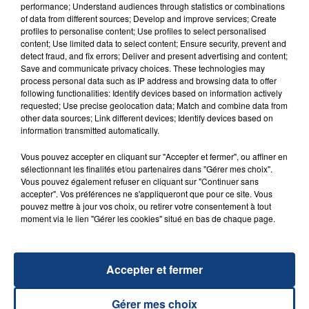
performance; Understand audiences through statistics or combinations
of data from different sources; Develop and improve services; Create
profiles to personalise content; Use profiles to select personalised
content; Use limited data to select content; Ensure security, prevent and
detect fraud, and fix errors; Deliver and present advertising and content;
Save and communicate privacy choices. These technologies may
process personal data such as IP address and browsing data to offer
following functionalities: Identify devices based on information actively
23 juillet 2026
requested; Use precise geolocation data; Match and combine data from
INCENDIE MORTEL À LENS : UNE FEMME ET
other data sources; Link different devices; Identify devices based on
SON BÉBÉ ENTRE LA VIE ET LA...
information transmitted automatically.
Un homme s'est immolé par le feu après avoir
Vous pouvez accepter en cliquant sur "Accepter et fermer", ou affiner en
aspergé sa compagne et leur bébé de trois mois
sélectionnant les finalités et/ou partenaires dans "Gérer mes choix".
Vous pouvez également refuser en cliquant sur "Continuer sans
d'un liquide inflammable.
accepter". Vos préférences ne s'appliqueront que pour ce site. Vous
pouvez mettre à jour vos choix, ou retirer votre consentement à tout
moment via le lien "Gérer les cookies" situé en bas de chaque page.
Accepter et fermer
20 juillet 2026
UNE ADOLESCENTE DEVANT SE FAIRE
Gérer mes choix
OPÉRER DE LA CHEVILLE RESSORT DE LA...