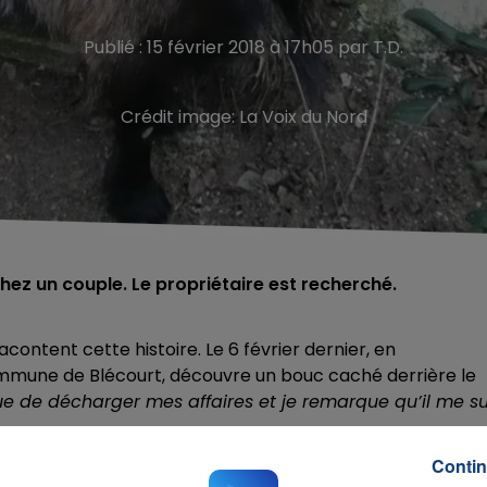
Publié : 15 février 2018 à 17h05 par T.D.
Crédit image:
La Voix du Nord
hez un couple. Le propriétaire est recherché.
acontent cette histoire. Le 6 février dernier, en
mmune de Blécourt, découvre un bouc caché derrière le
e de décharger mes affaires et je remarque qu’il me su
 la baie vitrée de la maison avec ses cornes ! Guy et sa
Contin