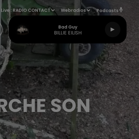
Live :
RADIO CONTACT
Webradios
Podcasts
Bad Guy
BILLIE EILISH
RCHE SON