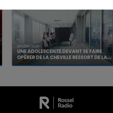
16h00 - 20h00
20 juillet 2026
La Team du Week-end
UNE ADOLESCENTE DEVANT SE FAIRE
OPÉRER DE LA CHEVILLE RESSORT DE LA...
La famille a porté plainte contre la clinique qui a
reconnu sa responsabilité et présenté ses
excuses.