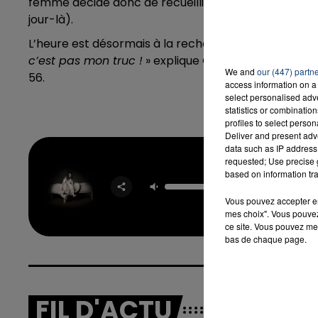
femme décide donc de recueillir l’animal dans son po
jour-là).
L’heure est désormais à la recherche de son propriét
16h00 - 20h00
c’est pas mon truc !
» explique Guy dans
La Voix du
LA TEAM DU WEEK-END
We and
our (447) partn
56.
access information on a 
select personalised ad
statistics or combinatio
profiles to select person
Deliver and present adv
data such as IP address 
requested; Use precise g
based on information tra
Bad 
BILLIE E
Vous pouvez accepter en 
mes choix". Vous pouvez
ce site. Vous pouvez met
bas de chaque page.
FIL D'ACTU