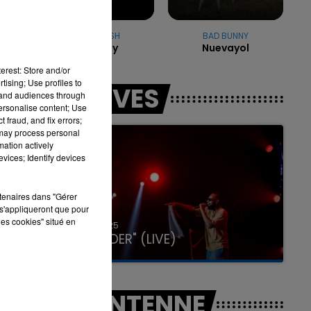
BILLIE EILISH
BAD BUNNY
Bad Guy
Nuevayol
16h00 - 20h00
95
LA TEAM DU WEEK-END
erest: Store and/or
tising; Use profiles to
LES LIVES
tand audiences through
personalise content; Use
 fraud, and fix errors;
 may process personal
mation actively
vices; Identify devices
rtenaires dans "Gérer
s'appliqueront que pour
les cookies" situé en
31 janvier 2025
GIMS "SPIDER" (LIVE)
A L'ANTENNE