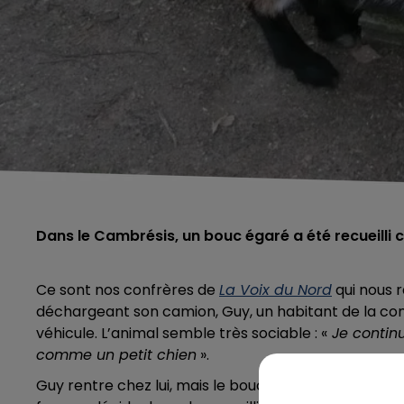
Dans le Cambrésis, un bouc égaré a été recueilli c
Ce sont nos confrères de
La Voix du Nord
qui nous r
déchargeant son camion, Guy, un habitant de la co
véhicule. L’animal semble très sociable : «
Je continu
comme un petit chien
».
Guy rentre chez lui, mais le bouc insiste : il tape sur