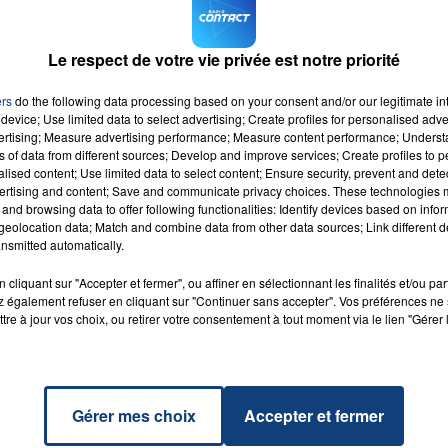
ulailler et le baptise Gaston (c’était la Saint-Gaston ce
Le respect de votre vie privée est notre priorité
aire : «
ça a un coût, ça mange beaucoup et en plus
7h00 - 12h00
 Nord,
en donnant son numéro de téléphone : le 03 27 79 
LA TEAM DU WEEK-END
ers
do the following data processing based on your consent and/or our legitimate int
device; Use limited data to select advertising; Create profiles for personalised adver
vertising; Measure advertising performance; Measure content performance; Unders
ns of data from different sources; Develop and improve services; Create profiles to 
alised content; Use limited data to select content; Ensure security, prevent and detect
ertising and content; Save and communicate privacy choices. These technologies
and browsing data to offer following functionalities: Identify devices based on infor
eolocation data; Match and combine data from other data sources; Link different de
nsmitted automatically.
Guy
RADIO CONTACT
ILISH
cliquant sur "Accepter et fermer", ou affiner en sélectionnant les finalités et/ou pa
 également refuser en cliquant sur "Continuer sans accepter". Vos préférences ne 
tre à jour vos choix, ou retirer votre consentement à tout moment via le lien "Gérer 
Gérer mes choix
Accepter et fermer