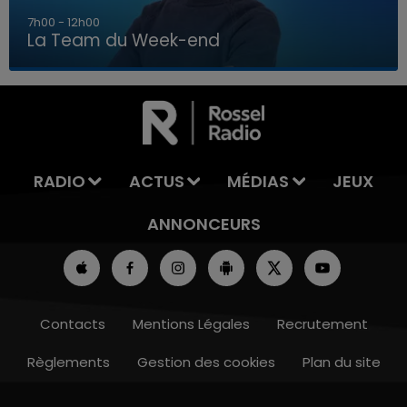
16h00 - 20h00
La Team du Week-end
16h00 - 20h00
LA TEAM DU WEEK-END
RADIO
ACTUS
MÉDIAS
JEUX
ANNONCEURS
Contacts
Mentions Légales
Recrutement
Règlements
Gestion des cookies
Plan du site