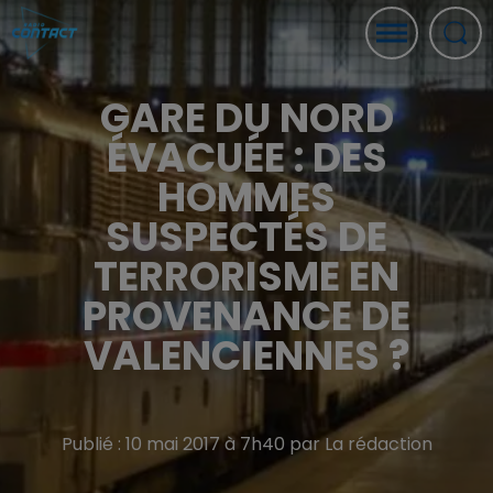
GARE DU NORD
ÉVACUÉE : DES
HOMMES
SUSPECTÉS DE
TERRORISME EN
PROVENANCE DE
VALENCIENNES ?
Publié : 10 mai 2017 à 7h40 par La rédaction