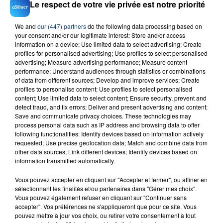
Le respect de votre vie privée est notre priorité
We and
our (447) partners
do the following data processing based on
your consent and/or our legitimate interest: Store and/or access
information on a device; Use limited data to select advertising; Create
23 juillet 2026
INCENDIE MORTEL À LENS : UNE FEMME ET
profiles for personalised advertising; Use profiles to select personalised
advertising; Measure advertising performance; Measure content
SON BÉBÉ ENTRE LA VIE ET LA...
performance; Understand audiences through statistics or combinations
Un homme s'est immolé par le feu après avoir
of data from different sources; Develop and improve services; Create
profiles to personalise content; Use profiles to select personalised
aspergé sa compagne et leur bébé de trois mois
content; Use limited data to select content; Ensure security, prevent and
d'un liquide inflammable.
detect fraud, and fix errors; Deliver and present advertising and content;
Save and communicate privacy choices. These technologies may
process personal data such as IP address and browsing data to offer
following functionalities: Identify devices based on information actively
requested; Use precise geolocation data; Match and combine data from
other data sources; Link different devices; Identify devices based on
information transmitted automatically.
20 juillet 2026
UNE ADOLESCENTE DEVANT SE FAIRE
Vous pouvez accepter en cliquant sur "Accepter et fermer", ou affiner en
sélectionnant les finalités et/ou partenaires dans "Gérer mes choix".
OPÉRER DE LA CHEVILLE RESSORT DE LA...
Vous pouvez également refuser en cliquant sur "Continuer sans
La famille a porté plainte contre la clinique qui a
accepter". Vos préférences ne s'appliqueront que pour ce site. Vous
reconnu sa responsabilité et présenté ses
pouvez mettre à jour vos choix, ou retirer votre consentement à tout