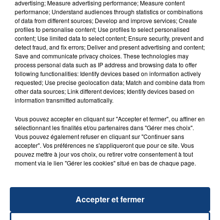
advertising; Measure advertising performance; Measure content
performance; Understand audiences through statistics or combinations
of data from different sources; Develop and improve services; Create
profiles to personalise content; Use profiles to select personalised
content; Use limited data to select content; Ensure security, prevent and
detect fraud, and fix errors; Deliver and present advertising and content;
20 juillet 2026
Save and communicate privacy choices. These technologies may
UNE ADOLESCENTE DEVANT SE FAIRE
process personal data such as IP address and browsing data to offer
OPÉRER DE LA CHEVILLE RESSORT DE LA...
following functionalities: Identify devices based on information actively
requested; Use precise geolocation data; Match and combine data from
La famille a porté plainte contre la clinique qui a
other data sources; Link different devices; Identify devices based on
reconnu sa responsabilité et présenté ses
information transmitted automatically.
excuses.
TITRES DIFFUSÉS
Vous pouvez accepter en cliquant sur "Accepter et fermer", ou affiner en
sélectionnant les finalités et/ou partenaires dans "Gérer mes choix".
Vous pouvez également refuser en cliquant sur "Continuer sans
accepter". Vos préférences ne s'appliqueront que pour ce site. Vous
23h46
23h46
23h42
23h42
pouvez mettre à jour vos choix, ou retirer votre consentement à tout
moment via le lien "Gérer les cookies" situé en bas de chaque page.
Accepter et fermer