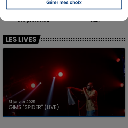
Gérer mes choix
BRITNEY SPEARS
RIHANNA
Overprotected
S&m
LES LIVES
31 janvier 2025
GIMS "SPIDER" (LIVE)