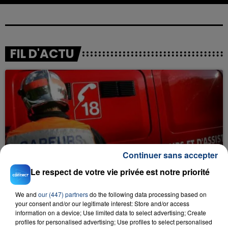
FIL D'ACTU
23 juillet 2026
Continuer sans accepter
INCENDIE MORTEL À LENS : UNE FEMME ET
Le respect de votre vie privée est notre priorité
SON BÉBÉ ENTRE LA VIE ET LA...
Un homme s'est immolé par le feu après avoir
We and
our (447) partners
do the following data processing based on
aspergé sa compagne et leur bébé de trois mois
your consent and/or our legitimate interest: Store and/or access
d'un liquide inflammable.
information on a device; Use limited data to select advertising; Create
profiles for personalised advertising; Use profiles to select personalised