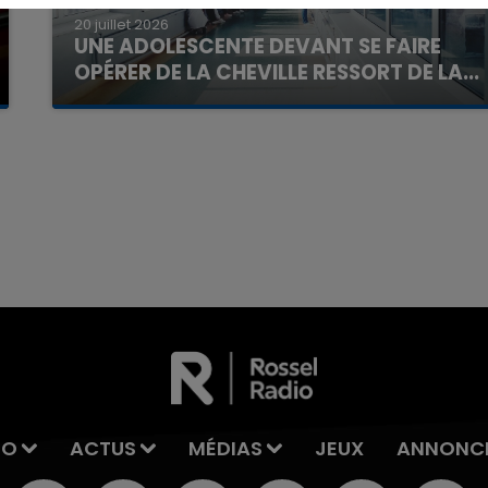
20 juillet 2026
UNE ADOLESCENTE DEVANT SE FAIRE
OPÉRER DE LA CHEVILLE RESSORT DE LA...
La famille a porté plainte contre la clinique qui a
reconnu sa responsabilité et présenté ses
excuses.
7h00 - 11h00
La Team de l'été
IO
ACTUS
MÉDIAS
JEUX
ANNONC