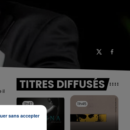
TITRES DIFFUSÉS
 il
11h47
11h47
11h45
11h45
uer sans accepter