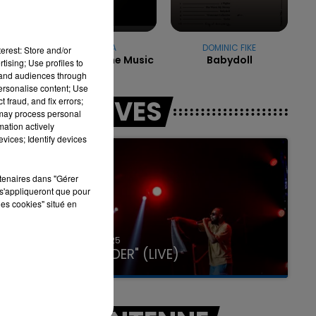
RIHANNA
DOMINIC FIKE
erest: Store and/or
Don't Stop The Music
Babydoll
7h00 - 11h00
tising; Use profiles to
LA TEAM DE L'ÉTÉ
tand audiences through
personalise content; Use
LES LIVES
 fraud, and fix errors;
 may process personal
mation actively
vices; Identify devices
rtenaires dans "Gérer
s'appliqueront que pour
les cookies" situé en
31 janvier 2025
GIMS "SPIDER" (LIVE)