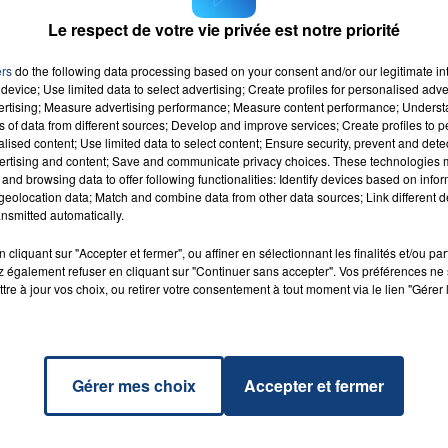
Le respect de votre vie privée est notre priorité
ers
do the following data processing based on your consent and/or our legitimate int
op The
device; Use limited data to select advertising; Create profiles for personalised adver
RADIO CONTACT
ic
vertising; Measure advertising performance; Measure content performance; Unders
NNA
ns of data from different sources; Develop and improve services; Create profiles to 
alised content; Use limited data to select content; Ensure security, prevent and detect
ertising and content; Save and communicate privacy choices. These technologies
and browsing data to offer following functionalities: Identify devices based on infor
eolocation data; Match and combine data from other data sources; Link different de
nsmitted automatically.
cliquant sur "Accepter et fermer", ou affiner en sélectionnant les finalités et/ou pa
 également refuser en cliquant sur "Continuer sans accepter". Vos préférences ne 
tre à jour vos choix, ou retirer votre consentement à tout moment via le lien "Gérer 
Gérer mes choix
Accepter et fermer