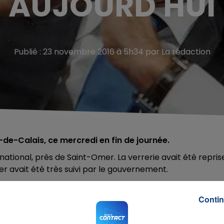
AUJOURD'HUI
Publié : 23 novembre 2016 à 5h34 par La rédaction
-de-Calais, ce mercredi en fin de journée.
national, près de Saint-Omer. La verrerie avait été reprise
ier avait été très suivi par le gouvernement.
t industriel qui passe par un État actionnaire et un
Contin