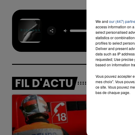
We and
our (447) partn
Don't St
access information on a 
Mus
select personalised ad
RIHA
statistics or combinatio
profiles to select person
Deliver and present adv
data such as IP address 
requested; Use precise g
based on information tra
Vous pouvez accepter en 
FIL D'ACTU
mes choix". Vous pouvez
ce site. Vous pouvez met
bas de chaque page.