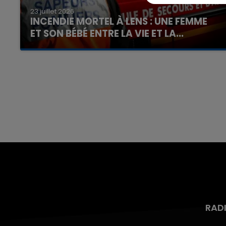
23 juillet 2026
INCENDIE MORTEL À LENS : UNE FEMME
ET SON BÉBÉ ENTRE LA VIE ET LA...
Un homme s'est immolé par le feu après avoir
aspergé sa compagne et leur bébé de trois
mois d'un liquide inflammable.
RAD