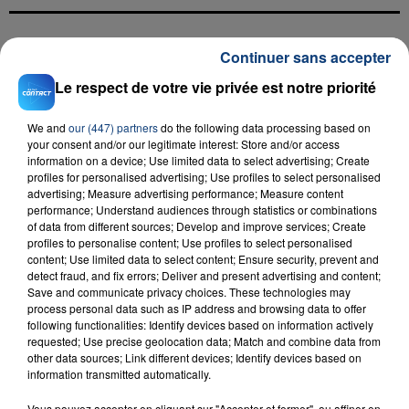
Continuer sans accepter
FIL D'ACTU
Le respect de votre vie privée est notre priorité
We and
our (447) partners
do the following data processing based on
your consent and/or our legitimate interest: Store and/or access
information on a device; Use limited data to select advertising; Create
profiles for personalised advertising; Use profiles to select personalised
advertising; Measure advertising performance; Measure content
performance; Understand audiences through statistics or combinations
of data from different sources; Develop and improve services; Create
23 juillet 2026
profiles to personalise content; Use profiles to select personalised
INCENDIE MORTEL À LENS : UNE FEMME ET
content; Use limited data to select content; Ensure security, prevent and
detect fraud, and fix errors; Deliver and present advertising and content;
SON BÉBÉ ENTRE LA VIE ET LA...
Save and communicate privacy choices. These technologies may
Un homme s'est immolé par le feu après avoir
process personal data such as IP address and browsing data to offer
aspergé sa compagne et leur bébé de trois mois
following functionalities: Identify devices based on information actively
requested; Use precise geolocation data; Match and combine data from
d'un liquide inflammable.
other data sources; Link different devices; Identify devices based on
information transmitted automatically.
Vous pouvez accepter en cliquant sur "Accepter et fermer", ou affiner en