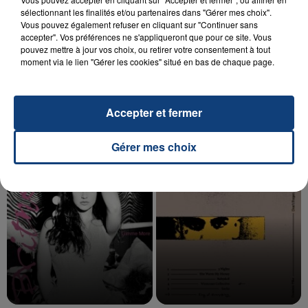
sélectionnant les finalités et/ou partenaires dans "Gérer mes choix".
Vous pouvez également refuser en cliquant sur "Continuer sans
accepter". Vos préférences ne s'appliqueront que pour ce site. Vous
20 juillet 2026
pouvez mettre à jour vos choix, ou retirer votre consentement à tout
UNE ADOLESCENTE DEVANT SE FAIRE
moment via le lien "Gérer les cookies" situé en bas de chaque page.
OPÉRER DE LA CHEVILLE RESSORT DE LA...
La famille a porté plainte contre la clinique qui a
reconnu sa responsabilité et présenté ses
Accepter et fermer
excuses.
TITRES DIFFUSÉS
Gérer mes choix
17h45
17h45
17h43
17h43