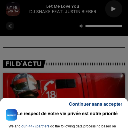
Let Me Love You
DJ SNAKE FEAT. JUSTIN BIEBER
FIL D'ACTU
Continuer sans accepter
Le respect de votre vie privée est notre priorité
23 juillet 2026
INCENDIE MORTEL À LENS : UNE FEMME ET
We and
our (447) partners
do the following data processing based on