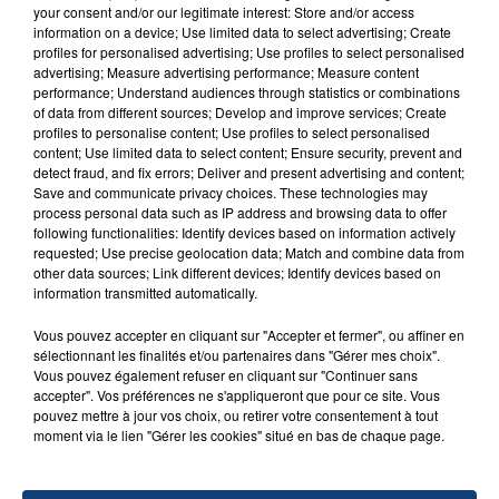
SON BÉBÉ ENTRE LA VIE ET LA...
your consent and/or our legitimate interest: Store and/or access
information on a device; Use limited data to select advertising; Create
Un homme s'est immolé par le feu après avoir
profiles for personalised advertising; Use profiles to select personalised
aspergé sa compagne et leur bébé de trois mois
advertising; Measure advertising performance; Measure content
performance; Understand audiences through statistics or combinations
d'un liquide inflammable.
of data from different sources; Develop and improve services; Create
profiles to personalise content; Use profiles to select personalised
content; Use limited data to select content; Ensure security, prevent and
detect fraud, and fix errors; Deliver and present advertising and content;
Save and communicate privacy choices. These technologies may
process personal data such as IP address and browsing data to offer
following functionalities: Identify devices based on information actively
20 juillet 2026
requested; Use precise geolocation data; Match and combine data from
UNE ADOLESCENTE DEVANT SE FAIRE
other data sources; Link different devices; Identify devices based on
OPÉRER DE LA CHEVILLE RESSORT DE LA...
information transmitted automatically.
La famille a porté plainte contre la clinique qui a
Vous pouvez accepter en cliquant sur "Accepter et fermer", ou affiner en
reconnu sa responsabilité et présenté ses
sélectionnant les finalités et/ou partenaires dans "Gérer mes choix".
excuses.
Vous pouvez également refuser en cliquant sur "Continuer sans
TITRES DIFFUSÉS
accepter". Vos préférences ne s'appliqueront que pour ce site. Vous
pouvez mettre à jour vos choix, ou retirer votre consentement à tout
moment via le lien "Gérer les cookies" situé en bas de chaque page.
9h40
9h40
9h37
9h37