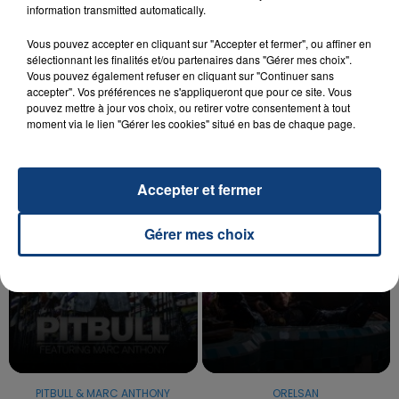
information transmitted automatically.
20 juillet 2026
Vous pouvez accepter en cliquant sur "Accepter et fermer", ou affiner en
UNE ADOLESCENTE DEVANT SE FAIRE
sélectionnant les finalités et/ou partenaires dans "Gérer mes choix".
OPÉRER DE LA CHEVILLE RESSORT DE LA...
Vous pouvez également refuser en cliquant sur "Continuer sans
accepter". Vos préférences ne s'appliqueront que pour ce site. Vous
La famille a porté plainte contre la clinique qui a
pouvez mettre à jour vos choix, ou retirer votre consentement à tout
reconnu sa responsabilité et présenté ses
moment via le lien "Gérer les cookies" situé en bas de chaque page.
excuses.
TITRES DIFFUSÉS
Accepter et fermer
9h45
9h45
9h42
9h42
Gérer mes choix
PITBULL & MARC ANTHONY
ORELSAN