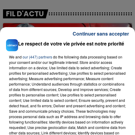
FIL D'ACTU
Continuer sans accepter
Le respect de votre vie privée est notre priorité
We and
our (447) partners
do the following data processing based on
your consent and/or our legitimate interest: Store and/or access
information on a device; Use limited data to select advertising; Create
23 juillet 2026
profiles for personalised advertising; Use profiles to select personalised
INCENDIE MORTEL À LENS : UNE FEMME ET
advertising; Measure advertising performance; Measure content
performance; Understand audiences through statistics or combinations
SON BÉBÉ ENTRE LA VIE ET LA...
of data from different sources; Develop and improve services; Create
Un homme s'est immolé par le feu après avoir
profiles to personalise content; Use profiles to select personalised
aspergé sa compagne et leur bébé de trois mois
content; Use limited data to select content; Ensure security, prevent and
detect fraud, and fix errors; Deliver and present advertising and content;
d'un liquide inflammable.
Save and communicate privacy choices. These technologies may
process personal data such as IP address and browsing data to offer
following functionalities: Identify devices based on information actively
requested; Use precise geolocation data; Match and combine data from
other data sources; Link different devices; Identify devices based on