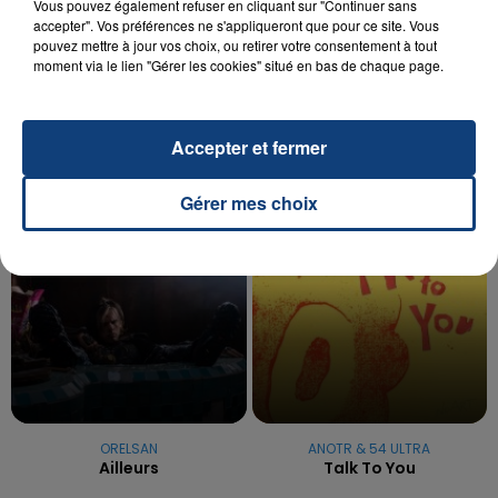
20 juillet 2026
Vous pouvez également refuser en cliquant sur "Continuer sans
UNE ADOLESCENTE DEVANT SE FAIRE
accepter". Vos préférences ne s'appliqueront que pour ce site. Vous
pouvez mettre à jour vos choix, ou retirer votre consentement à tout
OPÉRER DE LA CHEVILLE RESSORT DE LA...
moment via le lien "Gérer les cookies" situé en bas de chaque page.
La famille a porté plainte contre la clinique qui a
reconnu sa responsabilité et présenté ses
excuses.
TITRES DIFFUSÉS
Accepter et fermer
Gérer mes choix
13h40
13h40
13h37
13h37
ORELSAN
ANOTR & 54 ULTRA
Ailleurs
Talk To You