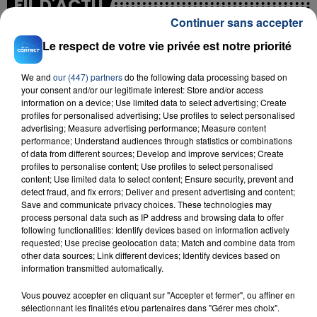
FIL D'ACTU
Continuer sans accepter
Le respect de votre vie privée est notre priorité
We and
our (447) partners
do the following data processing based on
your consent and/or our legitimate interest: Store and/or access
information on a device; Use limited data to select advertising; Create
profiles for personalised advertising; Use profiles to select personalised
advertising; Measure advertising performance; Measure content
performance; Understand audiences through statistics or combinations
23 juillet 2026
of data from different sources; Develop and improve services; Create
INCENDIE MORTEL À LENS : UNE FEMME ET
profiles to personalise content; Use profiles to select personalised
SON BÉBÉ ENTRE LA VIE ET LA...
content; Use limited data to select content; Ensure security, prevent and
Un homme s'est immolé par le feu après avoir
detect fraud, and fix errors; Deliver and present advertising and content;
Save and communicate privacy choices. These technologies may
aspergé sa compagne et leur bébé de trois mois
process personal data such as IP address and browsing data to offer
d'un liquide inflammable.
following functionalities: Identify devices based on information actively
requested; Use precise geolocation data; Match and combine data from
other data sources; Link different devices; Identify devices based on
information transmitted automatically.
Vous pouvez accepter en cliquant sur "Accepter et fermer", ou affiner en
sélectionnant les finalités et/ou partenaires dans "Gérer mes choix".