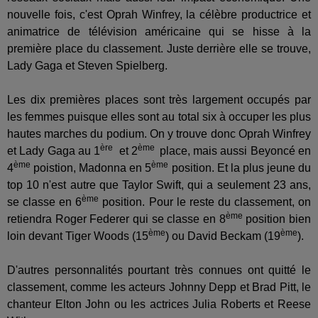
nouvelle fois, c'est Oprah Winfrey, la célèbre productrice et
animatrice de télévision américaine qui se hisse à la
première place du classement. Juste derrière elle se trouve,
Lady Gaga et Steven Spielberg.
Les dix premières places sont très largement occupés par
les femmes puisque elles sont au total six à occuper les plus
hautes marches du podium. On y trouve donc Oprah Winfrey
ère
ème
et Lady Gaga au 1
et 2
place, mais aussi Beyoncé en
ème
ème
4
poistion, Madonna en 5
position. Et la plus jeune du
top 10 n'est autre que Taylor Swift, qui a seulement 23 ans,
ème
se classe en 6
position. Pour le reste du classement, on
ème
retiendra Roger Federer qui se classe en 8
position bien
ème
ème
loin devant Tiger Woods (15
) ou David Beckam (19
).
D'autres personnalités pourtant très connues ont quitté le
classement, comme les acteurs Johnny Depp et Brad Pitt, le
chanteur Elton John ou les actrices Julia Roberts et Reese