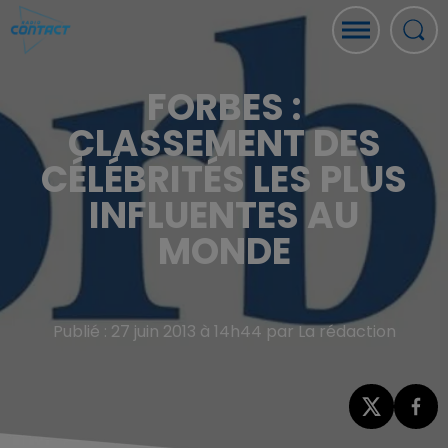
FORBES :
CLASSEMENT DES
CÉLÉBRITÉS LES PLUS
INFLUENTES AU
MONDE
Publié : 27 juin 2013 à 14h44 par La rédaction