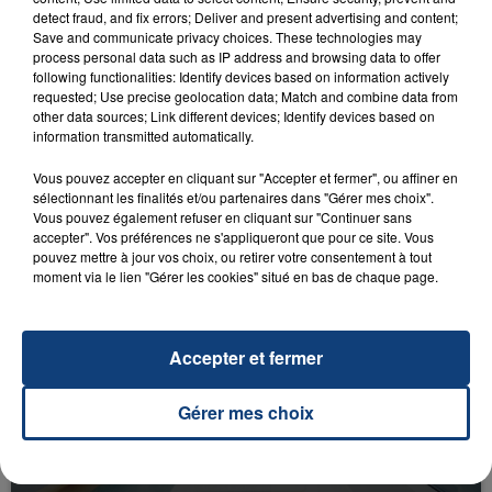
detect fraud, and fix errors; Deliver and present advertising and content;
Save and communicate privacy choices. These technologies may
process personal data such as IP address and browsing data to offer
following functionalities: Identify devices based on information actively
requested; Use precise geolocation data; Match and combine data from
other data sources; Link different devices; Identify devices based on
information transmitted automatically.
23 juillet 2026
INCENDIE MORTEL À LENS : UNE FEMME ET
Vous pouvez accepter en cliquant sur "Accepter et fermer", ou affiner en
SON BÉBÉ ENTRE LA VIE ET LA...
sélectionnant les finalités et/ou partenaires dans "Gérer mes choix".
Vous pouvez également refuser en cliquant sur "Continuer sans
Un homme s'est immolé par le feu après avoir
accepter". Vos préférences ne s'appliqueront que pour ce site. Vous
aspergé sa compagne et leur bébé de trois mois
pouvez mettre à jour vos choix, ou retirer votre consentement à tout
moment via le lien "Gérer les cookies" situé en bas de chaque page.
d'un liquide inflammable.
Accepter et fermer
Gérer mes choix
20 juillet 2026
UNE ADOLESCENTE DEVANT SE FAIRE
OPÉRER DE LA CHEVILLE RESSORT DE LA...