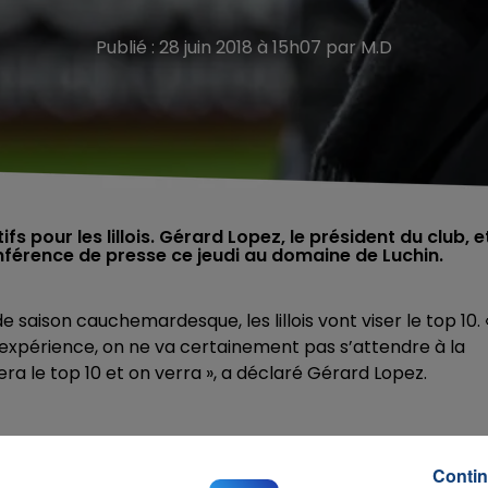
Publié : 28 juin 2018 à 15h07 par M.D
 pour les lillois. Gérard Lopez, le président du club, e
onférence de presse ce jeudi au domaine de Luchin.
e saison cauchemardesque, les lillois vont viser le top 10. 
d’expérience, on ne va certainement pas s’attendre à la
sera le top 10 et on verra », a déclaré Gérard Lopez.
le club devrait se séparer de plusieurs éléments de la
fixé un montant en interne. Des noms sont définis. Il y a d
Contin