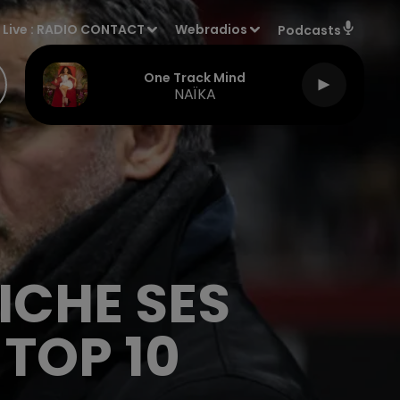
Live :
RADIO CONTACT
Webradios
Podcasts
One Track Mind
NAÏKA
FICHE SES
 TOP 10