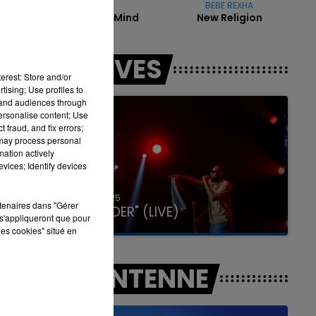
NAÏKA
BEBE REXHA
One Track Mind
New Religion
.
es
h00
16h00 - 20h00
LES LIVES
WEEK-END
LA TEAM DU WE
erest: Store and/or
tising; Use profiles to
tand audiences through
personalise content; Use
 fraud, and fix errors;
 may process personal
mation actively
vices; Identify devices
31 janvier 2025
rtenaires dans "Gérer
GIMS "SPIDER" (LIVE)
s'appliqueront que pour
les cookies" situé en
A L'ANTENNE