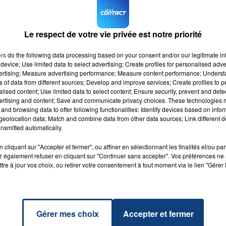
nt ces joueurs-là qui doivent partir".
r un gardien d’expérience arriver pour épauler Mike Maignan
Le respect de votre vie privée est notre priorité
e assez solide. Je souhaiterais que Mike Maignan ait à s
 - 20h00
7h00 - 12
DU WEEK-END
LA TEAM DU 
e grandir rapidement.
ers
do the following data processing based on your consent and/or our legitimate int
erque en match amical.
device; Use limited data to select advertising; Create profiles for personalised adver
vertising; Measure advertising performance; Measure content performance; Unders
ns of data from different sources; Develop and improve services; Create profiles to 
alised content; Use limited data to select content; Ensure security, prevent and detect
ertising and content; Save and communicate privacy choices. These technologies
and browsing data to offer following functionalities: Identify devices based on infor
eolocation data; Match and combine data from other data sources; Link different de
nsmitted automatically.
k Mind
RADIO CONTACT
KA
cliquant sur "Accepter et fermer", ou affiner en sélectionnant les finalités et/ou pa
 également refuser en cliquant sur "Continuer sans accepter". Vos préférences ne 
tre à jour vos choix, ou retirer votre consentement à tout moment via le lien "Gérer 
Gérer mes choix
Accepter et fermer