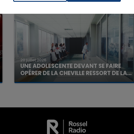
16h00 - 20h00
La Team du Week-end
20 juillet 2026
UNE ADOLESCENTE DEVANT SE FAIRE
OPÉRER DE LA CHEVILLE RESSORT DE LA...
La famille a porté plainte contre la clinique qui a
reconnu sa responsabilité et présenté ses
excuses.