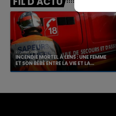
FIL D'ACTU
7h00 - 12h00
nd
La Team du Week-end
23 juillet 2026
INCENDIE MORTEL À LENS : UNE FEMME
ET SON BÉBÉ ENTRE LA VIE ET LA...
Un homme s'est immolé par le feu après avoir
aspergé sa compagne et leur bébé de trois
mois d'un liquide inflammable.