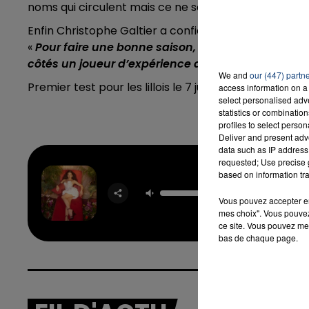
noms qui circulent mais ce ne sont pas nécessaireme
Enfin Christophe Galtier a confié qu’il aimerait voi
«
Pour faire une bonne saison, il faudra une assis
7h00 - 12h00
16h00
M DU WEEK-END
LA TEAM 
côtés un joueur d’expérience qui lui permettra d
We and
our (447) partn
Premier test pour les lillois le 7 juillet face à Dunk
access information on a 
select personalised ad
statistics or combinatio
profiles to select person
Deliver and present adv
data such as IP address 
requested; Use precise g
based on information tra
One Trac
NAÏ
Vous pouvez accepter en 
mes choix". Vous pouvez
ce site. Vous pouvez met
bas de chaque page.