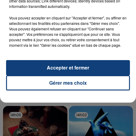
Un homme s'est immolé par le feu après avoir
other data sources; Link different devices; Identify devices based on
information transmitted automatically.
aspergé sa compagne et leur bébé de trois mois
d'un liquide inflammable.
Vous pouvez accepter en cliquant sur "Accepter et fermer", ou affiner en
sélectionnant les finalités et/ou partenaires dans "Gérer mes choix".
Vous pouvez également refuser en cliquant sur "Continuer sans
accepter". Vos préférences ne s'appliqueront que pour ce site. Vous
pouvez mettre à jour vos choix, ou retirer votre consentement à tout
moment via le lien "Gérer les cookies" situé en bas de chaque page.
20 juillet 2026
UNE ADOLESCENTE DEVANT SE FAIRE
Accepter et fermer
OPÉRER DE LA CHEVILLE RESSORT DE LA...
La famille a porté plainte contre la clinique qui a
Gérer mes choix
reconnu sa responsabilité et présenté ses
excuses.
TITRES DIFFUSÉS
14h05
14h05
14h02
14h02