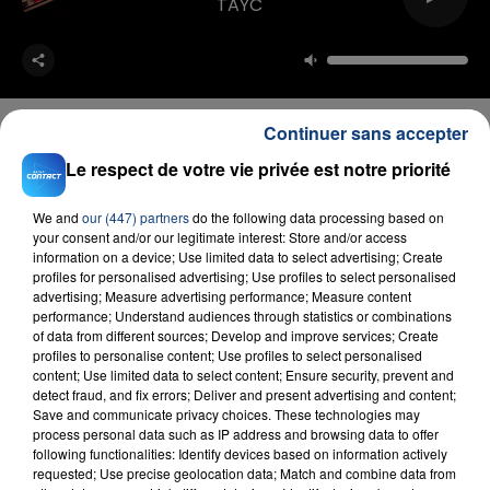
TAYC
Continuer sans accepter
Le respect de votre vie privée est notre priorité
FIL D'ACTU
We and
our (447) partners
do the following data processing based on
your consent and/or our legitimate interest: Store and/or access
information on a device; Use limited data to select advertising; Create
profiles for personalised advertising; Use profiles to select personalised
advertising; Measure advertising performance; Measure content
performance; Understand audiences through statistics or combinations
of data from different sources; Develop and improve services; Create
profiles to personalise content; Use profiles to select personalised
content; Use limited data to select content; Ensure security, prevent and
detect fraud, and fix errors; Deliver and present advertising and content;
Save and communicate privacy choices. These technologies may
23 juillet 2026
process personal data such as IP address and browsing data to offer
INCENDIE MORTEL À LENS : UNE FEMME ET
following functionalities: Identify devices based on information actively
SON BÉBÉ ENTRE LA VIE ET LA...
requested; Use precise geolocation data; Match and combine data from