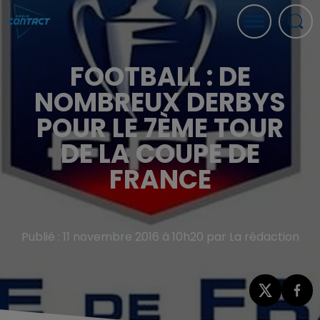
FOOTBALL : DE
NOMBREUX DERBYS
POUR LE 7ÈME TOUR
DE LA COUPE DE
FRANCE
Publié : 11 novembre 2016 à 10h20 par La rédaction