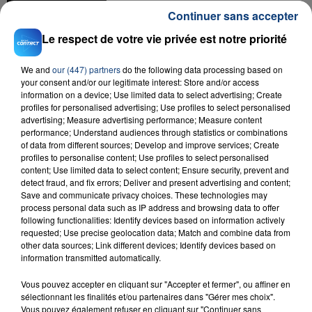
Continuer sans accepter
Le respect de votre vie privée est notre priorité
We and
our (447) partners
do the following data processing based on
your consent and/or our legitimate interest: Store and/or access
information on a device; Use limited data to select advertising; Create
profiles for personalised advertising; Use profiles to select personalised
advertising; Measure advertising performance; Measure content
23 juillet 2026
performance; Understand audiences through statistics or combinations
INCENDIE MORTEL À LENS : UNE FEMME ET
of data from different sources; Develop and improve services; Create
SON BÉBÉ ENTRE LA VIE ET LA...
profiles to personalise content; Use profiles to select personalised
content; Use limited data to select content; Ensure security, prevent and
Un homme s'est immolé par le feu après avoir
detect fraud, and fix errors; Deliver and present advertising and content;
aspergé sa compagne et leur bébé de trois mois
Save and communicate privacy choices. These technologies may
d'un liquide inflammable.
process personal data such as IP address and browsing data to offer
following functionalities: Identify devices based on information actively
requested; Use precise geolocation data; Match and combine data from
other data sources; Link different devices; Identify devices based on
information transmitted automatically.
Vous pouvez accepter en cliquant sur "Accepter et fermer", ou affiner en
sélectionnant les finalités et/ou partenaires dans "Gérer mes choix".
20 juillet 2026
Vous pouvez également refuser en cliquant sur "Continuer sans