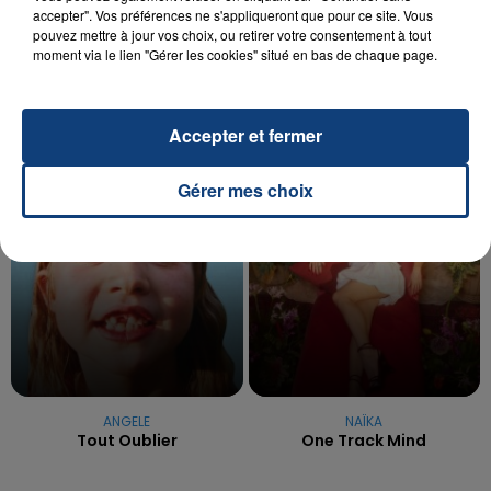
UNE ADOLESCENTE DEVANT SE FAIRE
accepter". Vos préférences ne s'appliqueront que pour ce site. Vous
OPÉRER DE LA CHEVILLE RESSORT DE LA...
pouvez mettre à jour vos choix, ou retirer votre consentement à tout
moment via le lien "Gérer les cookies" situé en bas de chaque page.
La famille a porté plainte contre la clinique qui a
reconnu sa responsabilité et présenté ses
excuses.
TITRES DIFFUSÉS
Accepter et fermer
Gérer mes choix
14h56
14h56
14h53
14h53
ANGELE
NAÏKA
Tout Oublier
One Track Mind