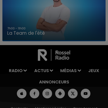
7h00 - 11h00
La Team de l'été
7h00 - 11h00
LA TEAM DE L'ÉTÉ
RADIO
ACTUS
MÉDIAS
JEUX
ANNONCEURS