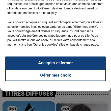
INCENDIE MORTEL À LENS : UNE FEMME ET
requested; Use precise geolocation data; Match and combine data from
other data sources; Link different devices; Identify devices based on
SON BÉBÉ ENTRE LA VIE ET LA...
information transmitted automatically.
Un homme s'est immolé par le feu après avoir
aspergé sa compagne et leur bébé de trois mois
Vous pouvez accepter en cliquant sur "Accepter et fermer", ou affiner en
sélectionnant les finalités et/ou partenaires dans "Gérer mes choix".
d'un liquide inflammable.
Vous pouvez également refuser en cliquant sur "Continuer sans
accepter". Vos préférences ne s'appliqueront que pour ce site. Vous
pouvez mettre à jour vos choix, ou retirer votre consentement à tout
moment via le lien "Gérer les cookies" situé en bas de chaque page.
20 juillet 2026
Accepter et fermer
UNE ADOLESCENTE DEVANT SE FAIRE
OPÉRER DE LA CHEVILLE RESSORT DE LA...
Gérer mes choix
La famille a porté plainte contre la clinique qui a
reconnu sa responsabilité et présenté ses
excuses.
TITRES DIFFUSÉS
2h04
2h04
2h01
2h01