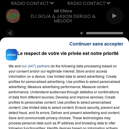
RADIO CONTACT
Mi Chico
DJ GOJA & JASON DERULO &
MELODY
Continuer sans accepter
Le respect de votre vie privée est notre priorité
We and
our (447) partners
do the following data processing based on
FIL D'ACTU
your consent and/or our legitimate interest: Store and/or access
information on a device; Use limited data to select advertising; Create
profiles for personalised advertising; Use profiles to select personalised
advertising; Measure advertising performance; Measure content
performance; Understand audiences through statistics or combinations
of data from different sources; Develop and improve services; Create
profiles to personalise content; Use profiles to select personalised
content; Use limited data to select content; Ensure security, prevent and
detect fraud, and fix errors; Deliver and present advertising and content;
Save and communicate privacy choices. These technologies may
process personal data such as IP address and browsing data to offer
23 juillet 2026
following functionalities: Identify devices based on information actively