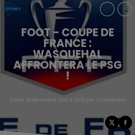
FOOT - COUPE DE
FRANCE :
WASQUEHAL
AFFRONTERA LE PSG
!
Publié : 8 décembre 2015 à 7h36 par La rédaction