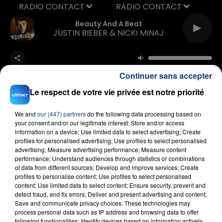
RADIO CONTACT
Beauty And A Beat
JUSTIN BIEBER & NICKI MINAJ
Continuer sans accepter
Le respect de votre vie privée est notre priorité
We and
our (447) partners
do the following data processing based on
FIL D'ACTU
your consent and/or our legitimate interest: Store and/or access
information on a device; Use limited data to select advertising; Create
profiles for personalised advertising; Use profiles to select personalised
advertising; Measure advertising performance; Measure content
performance; Understand audiences through statistics or combinations
of data from different sources; Develop and improve services; Create
profiles to personalise content; Use profiles to select personalised
content; Use limited data to select content; Ensure security, prevent and
detect fraud, and fix errors; Deliver and present advertising and content;
Save and communicate privacy choices. These technologies may
process personal data such as IP address and browsing data to offer
23 juillet 2026
following functionalities: Identify devices based on information actively