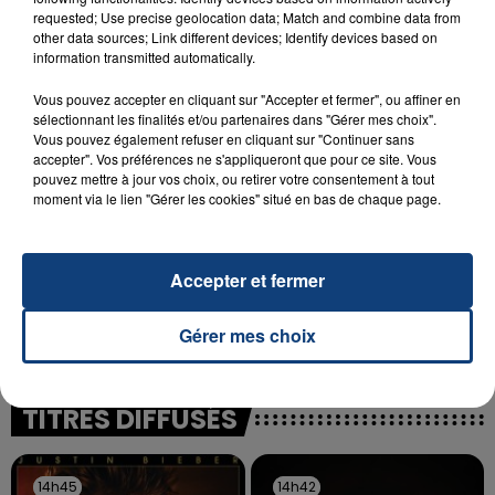
INCENDIE MORTEL À LENS : UNE FEMME ET
requested; Use precise geolocation data; Match and combine data from
other data sources; Link different devices; Identify devices based on
SON BÉBÉ ENTRE LA VIE ET LA...
information transmitted automatically.
Un homme s'est immolé par le feu après avoir
aspergé sa compagne et leur bébé de trois mois
Vous pouvez accepter en cliquant sur "Accepter et fermer", ou affiner en
sélectionnant les finalités et/ou partenaires dans "Gérer mes choix".
d'un liquide inflammable.
Vous pouvez également refuser en cliquant sur "Continuer sans
accepter". Vos préférences ne s'appliqueront que pour ce site. Vous
pouvez mettre à jour vos choix, ou retirer votre consentement à tout
moment via le lien "Gérer les cookies" situé en bas de chaque page.
20 juillet 2026
Accepter et fermer
UNE ADOLESCENTE DEVANT SE FAIRE
OPÉRER DE LA CHEVILLE RESSORT DE LA...
Gérer mes choix
La famille a porté plainte contre la clinique qui a
reconnu sa responsabilité et présenté ses
excuses.
TITRES DIFFUSÉS
14h45
14h45
14h42
14h42