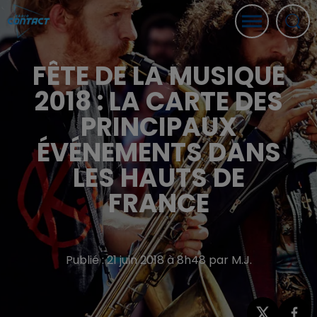
FÊTE DE LA MUSIQUE
2018 : LA CARTE DES
PRINCIPAUX
ÉVÉNEMENTS DANS
LES HAUTS DE
FRANCE
Publié : 21 juin 2018 à 8h48 par M.J.