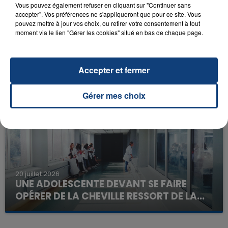
Vous pouvez également refuser en cliquant sur "Continuer sans
accepter". Vos préférences ne s'appliqueront que pour ce site. Vous
pouvez mettre à jour vos choix, ou retirer votre consentement à tout
moment via le lien "Gérer les cookies" situé en bas de chaque page.
23 juillet 2026
INCENDIE MORTEL À LENS : UNE FEMME ET
SON BÉBÉ ENTRE LA VIE ET LA...
Accepter et fermer
Un homme s'est immolé par le feu après avoir
aspergé sa compagne et leur bébé de trois mois
Gérer mes choix
d'un liquide inflammable.
20 juillet 2026
UNE ADOLESCENTE DEVANT SE FAIRE
OPÉRER DE LA CHEVILLE RESSORT DE LA...
La famille a porté plainte contre la clinique qui a
reconnu sa responsabilité et présenté ses