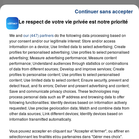
Continuer sans accepter
Le respect de votre vie privée est notre priorité
RADIO CONTACT
We and
our (447) partners
do the following data processing based on
your consent and/or our legitimate interest: Store and/or access
Toxic
information on a device; Use limited data to select advertising; Create
BRITNEY SPEARS
profiles for personalised advertising; Use profiles to select personalised
advertising; Measure advertising performance; Measure content
performance; Understand audiences through statistics or combinations
of data from different sources; Develop and improve services; Create
profiles to personalise content; Use profiles to select personalised
content; Use limited data to select content; Ensure security, prevent and
detect fraud, and fix errors; Deliver and present advertising and content;
Save and communicate privacy choices. These technologies may
process personal data such as IP address and browsing data to offer
following functionalities: Identify devices based on information actively
FIL D'ACTU
requested; Use precise geolocation data; Match and combine data from
other data sources; Link different devices; Identify devices based on
information transmitted automatically.
Vous pouvez accepter en cliquant sur "Accepter et fermer", ou affiner en
sélectionnant les finalités et/ou partenaires dans "Gérer mes choix".