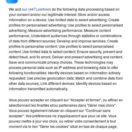
We and
our (447) partners
do the following data processing based on
23 juillet 2026
your consent and/or our legitimate interest: Store and/or access
INCENDIE MORTEL À LENS : UNE FEMME ET
information on a device; Use limited data to select advertising; Create
profiles for personalised advertising; Use profiles to select personalised
SON BÉBÉ ENTRE LA VIE ET LA...
advertising; Measure advertising performance; Measure content
Un homme s'est immolé par le feu après avoir
performance; Understand audiences through statistics or combinations
aspergé sa compagne et leur bébé de trois mois
of data from different sources; Develop and improve services; Create
profiles to personalise content; Use profiles to select personalised
d'un liquide inflammable.
content; Use limited data to select content; Ensure security, prevent and
detect fraud, and fix errors; Deliver and present advertising and content;
Save and communicate privacy choices. These technologies may
process personal data such as IP address and browsing data to offer
following functionalities: Identify devices based on information actively
requested; Use precise geolocation data; Match and combine data from
other data sources; Link different devices; Identify devices based on
20 juillet 2026
information transmitted automatically.
UNE ADOLESCENTE DEVANT SE FAIRE
OPÉRER DE LA CHEVILLE RESSORT DE LA...
Vous pouvez accepter en cliquant sur "Accepter et fermer", ou affiner en
sélectionnant les finalités et/ou partenaires dans "Gérer mes choix".
La famille a porté plainte contre la clinique qui a
Vous pouvez également refuser en cliquant sur "Continuer sans
reconnu sa responsabilité et présenté ses
accepter". Vos préférences ne s'appliqueront que pour ce site. Vous
excuses.
pouvez mettre à jour vos choix, ou retirer votre consentement à tout
TITRES DIFFUSÉS
moment via le lien "Gérer les cookies" situé en bas de chaque page.