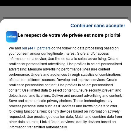
Continuer sans accepter
FIL D'ACTU
Le respect de votre vie privée est notre priorité
We and
our (447) partners
do the following data processing based on
your consent and/or our legitimate interest: Store and/or access
information on a device; Use limited data to select advertising; Create
profiles for personalised advertising; Use profiles to select personalised
advertising; Measure advertising performance; Measure content
performance; Understand audiences through statistics or combinations
of data from different sources; Develop and improve services; Create
profiles to personalise content; Use profiles to select personalised
content; Use limited data to select content; Ensure security, prevent and
23 juillet 2026
detect fraud, and fix errors; Deliver and present advertising and content;
INCENDIE MORTEL À LENS : UNE FEMME ET
Save and communicate privacy choices. These technologies may
SON BÉBÉ ENTRE LA VIE ET LA...
process personal data such as IP address and browsing data to offer
Un homme s'est immolé par le feu après avoir
following functionalities: Identify devices based on information actively
requested; Use precise geolocation data; Match and combine data from
aspergé sa compagne et leur bébé de trois mois
other data sources; Link different devices; Identify devices based on
d'un liquide inflammable.
information transmitted automatically.