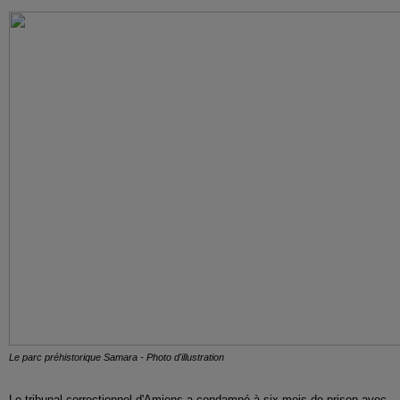
Le parc préhistorique Samara - Photo d'illustration
Le tribunal correctionnel d'Amiens a condamné à six mois de prison avec