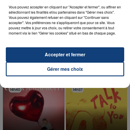
Vous pouvez accepter en cliquant sur "Accepter et fermer", ou affiner en
sélectionnant les finalités et/ou partenaires dans "Gérer mes choix".
Vous pouvez également refuser en cliquant sur "Continuer sans
accepter". Vos préférences ne s'appliqueront que pour ce site. Vous
pouvez mettre à jour vos choix, ou retirer votre consentement à tout
20 juillet 2026
moment via le lien "Gérer les cookies" situé en bas de chaque page.
UNE ADOLESCENTE DEVANT SE FAIRE
OPÉRER DE LA CHEVILLE RESSORT DE LA...
La famille a porté plainte contre la clinique qui a
Accepter et fermer
reconnu sa responsabilité et présenté ses
excuses.
Gérer mes choix
TITRES DIFFUSÉS
14h40
14h40
14h37
14h37