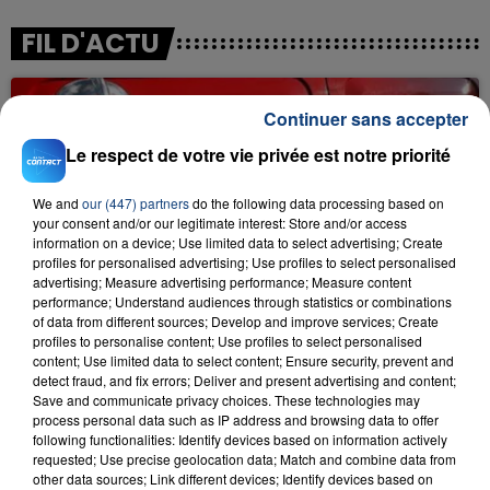
FIL D'ACTU
Continuer sans accepter
Le respect de votre vie privée est notre priorité
We and
our (447) partners
do the following data processing based on
your consent and/or our legitimate interest: Store and/or access
information on a device; Use limited data to select advertising; Create
23 juillet 2026
profiles for personalised advertising; Use profiles to select personalised
INCENDIE MORTEL À LENS : UNE FEMME ET
advertising; Measure advertising performance; Measure content
SON BÉBÉ ENTRE LA VIE ET LA...
performance; Understand audiences through statistics or combinations
of data from different sources; Develop and improve services; Create
Un homme s'est immolé par le feu après avoir
profiles to personalise content; Use profiles to select personalised
aspergé sa compagne et leur bébé de trois mois
content; Use limited data to select content; Ensure security, prevent and
detect fraud, and fix errors; Deliver and present advertising and content;
d'un liquide inflammable.
Save and communicate privacy choices. These technologies may
process personal data such as IP address and browsing data to offer
following functionalities: Identify devices based on information actively
requested; Use precise geolocation data; Match and combine data from
other data sources; Link different devices; Identify devices based on