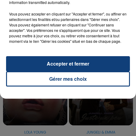
information transmitted automatically.
20 juillet 2026
Vous pouvez accepter en cliquant sur "Accepter et fermer", ou affiner en
UNE ADOLESCENTE DEVANT SE FAIRE
sélectionnant les finalités et/ou partenaires dans "Gérer mes choix".
OPÉRER DE LA CHEVILLE RESSORT DE LA...
Vous pouvez également refuser en cliquant sur "Continuer sans
accepter". Vos préférences ne s'appliqueront que pour ce site. Vous
La famille a porté plainte contre la clinique qui a
pouvez mettre à jour vos choix, ou retirer votre consentement à tout
reconnu sa responsabilité et présenté ses
moment via le lien "Gérer les cookies" situé en bas de chaque page.
excuses.
TITRES DIFFUSÉS
Accepter et fermer
5h24
5h24
5h21
5h21
Gérer mes choix
LOLA YOUNG
JUNGELI & EMMA