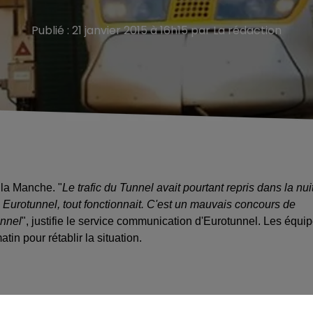
Publié : 21 janvier 2015 à 16h15 par La rédaction
 la Manche. "
Le trafic du Tunnel avait pourtant repris dans la nuit
s Eurotunnel, tout fonctionnait. C'est un mauvais concours de
unnel
", justifie le service communication d'Eurotunnel. Les équi
in pour rétablir la situation.
a circulation est possible dans les deux sens, une circulation