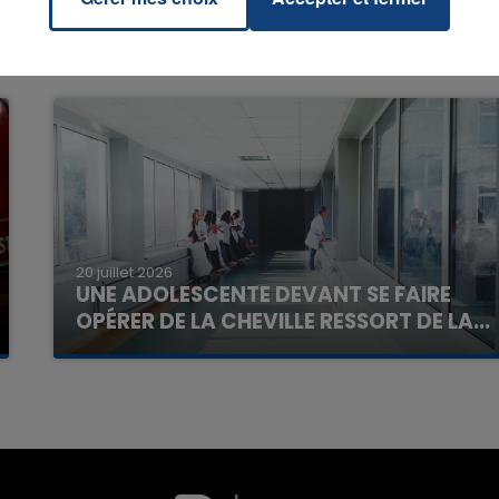
20 juillet 2026
UNE ADOLESCENTE DEVANT SE FAIRE
OPÉRER DE LA CHEVILLE RESSORT DE LA...
La famille a porté plainte contre la clinique qui a
reconnu sa responsabilité et présenté ses
excuses.