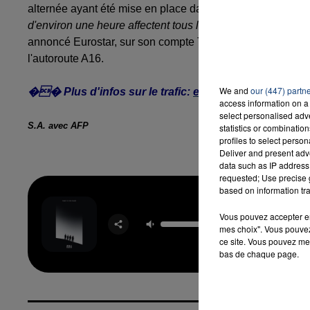
alternée ayant été mise en place dans le Tunnel. Aucune h
d'environ une heure affectent tous les services Eurostar à
annoncé Eurostar, sur son compte Twitter.
Conséquence dir
l'autoroute A16.
We and
our (447) partn
�� Plus d'infos sur le trafic:
eurotunnel.com
access information on a 
select personalised ad
S.A. avec AFP
statistics or combinatio
profiles to select person
Deliver and present adv
data such as IP address 
requested; Use precise g
based on information tra
Four To
Vous pouvez accepter en 
Floo
mes choix". Vous pouvez
OFENBA
ce site. Vous pouvez met
STARSA
bas de chaque page.