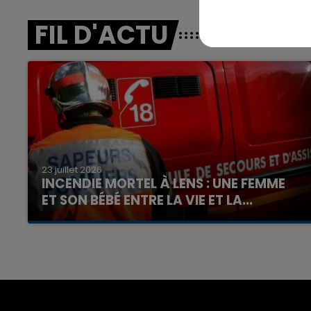
FIL D'ACTU
23 juillet 2026
INCENDIE MORTEL À LENS : UNE FEMME
ET SON BÉBÉ ENTRE LA VIE ET LA...
Un homme s'est immolé par le feu après avoir
aspergé sa compagne et leur bébé de trois
mois d'un liquide inflammable.