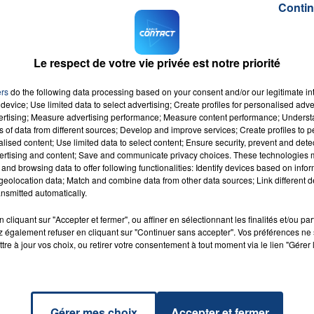
Contin
eure de retour à la normale n'est précisée. "
Des retards
 la suite de problèmes d'alimentation électrique
",
a
ecte sur la route: plusieurs kilomètres de bouchon sur
Le respect de votre vie privée est notre priorité
ers
do the following data processing based on your consent and/or our legitimate int
device; Use limited data to select advertising; Create profiles for personalised adver
vertising; Measure advertising performance; Measure content performance; Unders
ns of data from different sources; Develop and improve services; Create profiles to 
alised content; Use limited data to select content; Ensure security, prevent and detect
ertising and content; Save and communicate privacy choices. These technologies
and browsing data to offer following functionalities: Identify devices based on infor
eolocation data; Match and combine data from other data sources; Link different de
nsmitted automatically.
 The
cliquant sur "Accepter et fermer", ou affiner en sélectionnant les finalités et/ou pa
RADIO CONTACT
r
 également refuser en cliquant sur "Continuer sans accepter". Vos préférences ne 
CH &
tre à jour vos choix, ou retirer votre consentement à tout moment via le lien "Gérer 
ILOR
Gérer mes choix
Accepter et fermer