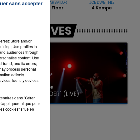
uer sans accepter
OFENBACH & STARSAILOR
JOE DWET FILE
Four To The Floor
4 Kampe
LES LIVES
erest: Store and/or
tising; Use profiles to
tand audiences through
personalise content; Use
 fraud, and fix errors;
 may process personal
mation actively
vices; Identify devices
31 janvier 2025
GIMS "SPIDER" (LIVE)
rtenaires dans "Gérer
s'appliqueront que pour
les cookies" situé en