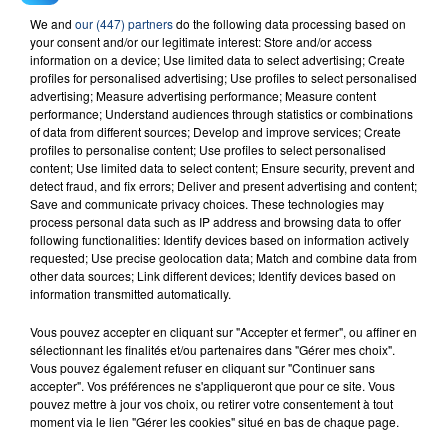
We and
our (447) partners
do the following data processing based on
23 juillet 2026
your consent and/or our legitimate interest: Store and/or access
INCENDIE MORTEL À LENS : UNE FEMME ET
information on a device; Use limited data to select advertising; Create
SON BÉBÉ ENTRE LA VIE ET LA...
profiles for personalised advertising; Use profiles to select personalised
advertising; Measure advertising performance; Measure content
Un homme s'est immolé par le feu après avoir
performance; Understand audiences through statistics or combinations
aspergé sa compagne et leur bébé de trois mois
of data from different sources; Develop and improve services; Create
d'un liquide inflammable.
profiles to personalise content; Use profiles to select personalised
content; Use limited data to select content; Ensure security, prevent and
detect fraud, and fix errors; Deliver and present advertising and content;
Save and communicate privacy choices. These technologies may
process personal data such as IP address and browsing data to offer
following functionalities: Identify devices based on information actively
requested; Use precise geolocation data; Match and combine data from
other data sources; Link different devices; Identify devices based on
20 juillet 2026
information transmitted automatically.
UNE ADOLESCENTE DEVANT SE FAIRE
OPÉRER DE LA CHEVILLE RESSORT DE LA...
Vous pouvez accepter en cliquant sur "Accepter et fermer", ou affiner en
La famille a porté plainte contre la clinique qui a
sélectionnant les finalités et/ou partenaires dans "Gérer mes choix".
Vous pouvez également refuser en cliquant sur "Continuer sans
reconnu sa responsabilité et présenté ses
accepter". Vos préférences ne s'appliqueront que pour ce site. Vous
excuses.
pouvez mettre à jour vos choix, ou retirer votre consentement à tout
TITRES DIFFUSÉS
moment via le lien "Gérer les cookies" situé en bas de chaque page.