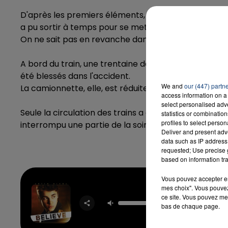
D'après les premiers éléments, le conducteur de la 
a pu sortir à temps pour se mettre à l'abri avant le 
On ne sait pas en revanche dans quelles conditions il 
A bord du train, une trentaine de voyageurs se rend
été blessés dans l'accident.
We and
our (447) partn
La camionnette, elle, est réduite à l'état d'épave.
access information on a 
select personalised ad
Seule la circulation des trains a été impactée par 
statistics or combinatio
profiles to select person
interrompu une partie de la soirée.
Deliver and present adv
data such as IP address 
requested; Use precise g
based on information tra
Vous pouvez accepter en 
mes choix". Vous pouvez
Beauty 
ce site. Vous pouvez met
Bea
bas de chaque page.
JUSTIN 
& NICKI