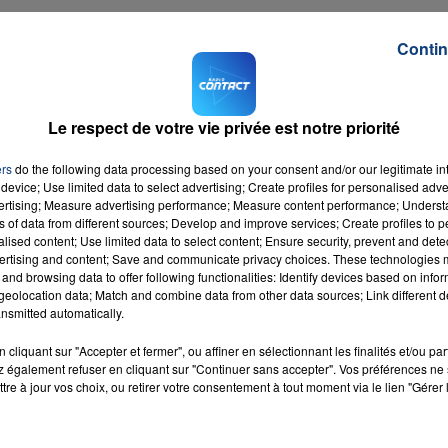
camionnette n'a pas réussi à redémarrer son véhicule, et 
Contin
choc.
s'est ainsi retrouvé bloqué sur les voies.
ait à Dunkerque. Fort heureusement, eux non plus n'ont p
Le respect de votre vie privée est notre priorité
ers
do the following data processing based on your consent and/or our legitimate int
device; Use limited data to select advertising; Create profiles for personalised adver
vertising; Measure advertising performance; Measure content performance; Unders
cet accident. Le trafic entre Hazebrouck et Dunkerque a é
ns of data from different sources; Develop and improve services; Create profiles to 
alised content; Use limited data to select content; Ensure security, prevent and detect
ertising and content; Save and communicate privacy choices. These technologies
and browsing data to offer following functionalities: Identify devices based on infor
eolocation data; Match and combine data from other data sources; Link different de
nsmitted automatically.
cliquant sur "Accepter et fermer", ou affiner en sélectionnant les finalités et/ou pa
 également refuser en cliquant sur "Continuer sans accepter". Vos préférences ne 
And A
tre à jour vos choix, ou retirer votre consentement à tout moment via le lien "Gérer 
RADIO CONTACT
t
BIEBER
 MINAJ