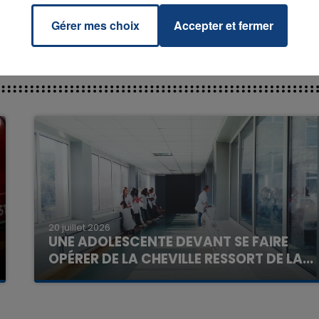
Gérer mes choix
Accepter et fermer
7h00 - 11h00
La Team de l'été
20 juillet 2026
UNE ADOLESCENTE DEVANT SE FAIRE
OPÉRER DE LA CHEVILLE RESSORT DE LA...
La famille a porté plainte contre la clinique qui a
reconnu sa responsabilité et présenté ses
excuses.