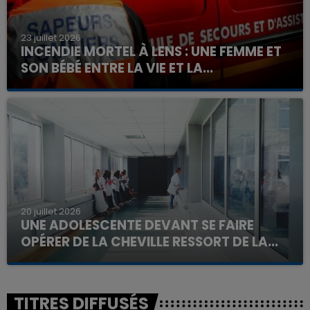
23 juillet 2026
INCENDIE MORTEL À LENS : UNE FEMME ET
SON BÉBÉ ENTRE LA VIE ET LA...
Un homme s'est immolé par le feu après avoir
aspergé sa compagne et leur bébé de trois mois
d'un liquide inflammable.
20 juillet 2026
UNE ADOLESCENTE DEVANT SE FAIRE
OPÉRER DE LA CHEVILLE RESSORT DE LA...
La famille a porté plainte contre la clinique qui a
reconnu sa responsabilité et présenté ses
excuses.
TITRES DIFFUSÉS