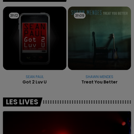
3h12
3h12
3h09
3h09
SEAN PAUL
SHAWN MENDES
Got 2 Luv U
Treat You Better
LES LIVES