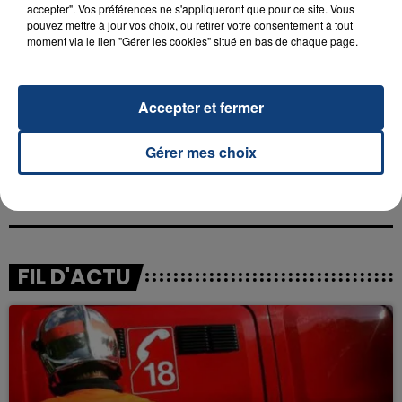
accepter". Vos préférences ne s'appliqueront que pour ce site. Vous
pouvez mettre à jour vos choix, ou retirer votre consentement à tout
moment via le lien "Gérer les cookies" situé en bas de chaque page.
RADIO CONTACT
Got 2 Luv U
Accepter et fermer
SEAN PAUL
Gérer mes choix
FIL D'ACTU