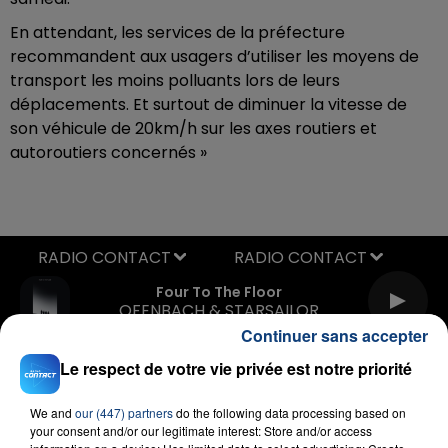
En attendant, les services de la préfecture
recommandent aux usagers d’utiliser les moyens de
transport les moins polluants lors de leurs
déplacements. Et surtout de diminuer la vitesse de
son véhicule de 20km/h sur les axes routiers et
autoroutiers concernés »
RADIO CONTACT
Four To The Floor
OFENBACH & STARSAILOR
Continuer sans accepter
Le respect de votre vie privée est notre priorité
We and
our (447) partners
do the following data processing based on
your consent and/or our legitimate interest: Store and/or access