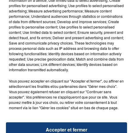
information on a device; Use limited data to select advertising; Create
profiles for personalised advertising; Use profiles to select personalised
advertising; Measure advertising performance; Measure content
FIL D'ACTU
performance; Understand audiences through statistics or combinations
of data from different sources; Develop and improve services; Create
profiles to personalise content; Use profiles to select personalised
content; Use limited data to select content; Ensure security, prevent and
detect fraud, and fix errors; Deliver and present advertising and content;
Save and communicate privacy choices. These technologies may
process personal data such as IP address and browsing data to offer
following functionalities: Identify devices based on information actively
requested; Use precise geolocation data; Match and combine data from
other data sources; Link different devices; Identify devices based on
information transmitted automatically.
23 juillet 2026
INCENDIE MORTEL À LENS : UNE FEMME ET
Vous pouvez accepter en cliquant sur "Accepter et fermer", ou affiner en
SON BÉBÉ ENTRE LA VIE ET LA...
sélectionnant les finalités et/ou partenaires dans "Gérer mes choix".
Un homme s'est immolé par le feu après avoir
Vous pouvez également refuser en cliquant sur "Continuer sans
accepter". Vos préférences ne s'appliqueront que pour ce site. Vous
aspergé sa compagne et leur bébé de trois mois
pouvez mettre à jour vos choix, ou retirer votre consentement à tout
d'un liquide inflammable.
moment via le lien "Gérer les cookies" situé en bas de chaque page.
Accepter et fermer