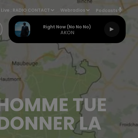
Live :
RADIO CONTACT
Webradios
Podcasts
Right Now (no No No)
AKON
N HOMME TUE
 DONNER LA