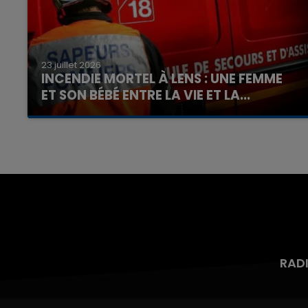
23 juillet 2026
INCENDIE MORTEL À LENS : UNE FEMME
ET SON BÉBÉ ENTRE LA VIE ET LA...
Un homme s'est immolé par le feu après avoir
aspergé sa compagne et leur bébé de trois
mois d'un liquide inflammable.
RAD