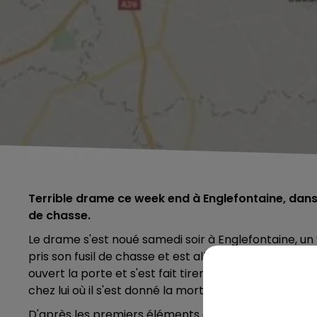
Terrible drame ce week end à Englefontaine, dans 
de chasse.
Le drame s'est noué samedi soir à Englefontaine, un 
pris son fusil de chasse et est allé sonner chez son 
ouvert la porte et s'est fait tirer dessus, devant s
chez lui où il s'est donné la mort, au fond de son jardi
D'après les premiers éléments de l'enquête, les deux 