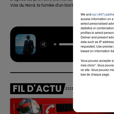
Voix du Nord, la fumée d'un barbecue aurait finalem
We and
our (447) partn
access information on a 
select personalised ad
statistics or combinatio
profiles to select person
Deliver and present adv
Right N
data such as IP address 
No N
requested; Use precise g
AKO
based on information tra
Vous pouvez accepter en 
mes choix". Vous pouvez
ce site. Vous pouvez met
bas de chaque page.
FIL D'ACTU