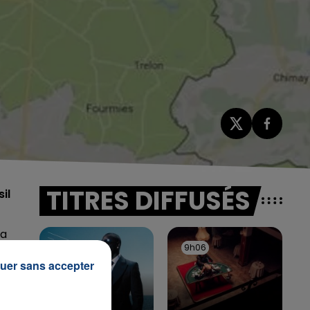
TITRES DIFFUSÉS
il
 a
9h09
9h09
9h06
9h06
a
uer sans accepter
La