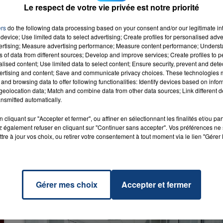
Le respect de votre vie privée est notre priorité
ent déclenchée cette issue fatale, samedi soir.
ers
do the following data processing based on your consent and/or our legitimate int
device; Use limited data to select advertising; Create profiles for personalised adver
vertising; Measure advertising performance; Measure content performance; Unders
ns of data from different sources; Develop and improve services; Create profiles to 
alised content; Use limited data to select content; Ensure security, prevent and detect
ertising and content; Save and communicate privacy choices. These technologies
ow (no
and browsing data to offer following functionalities: Identify devices based on infor
RADIO CONTACT
o)
eolocation data; Match and combine data from other data sources; Link different de
N
nsmitted automatically.
cliquant sur "Accepter et fermer", ou affiner en sélectionnant les finalités et/ou pa
 également refuser en cliquant sur "Continuer sans accepter". Vos préférences ne 
tre à jour vos choix, ou retirer votre consentement à tout moment via le lien "Gérer 
Gérer mes choix
Accepter et fermer