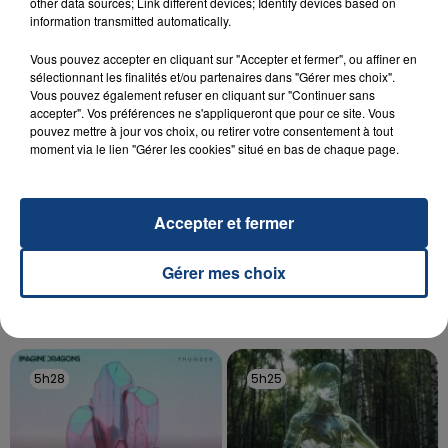
Un homme s'est immolé par le feu après avoir
other data sources; Link different devices; Identify devices based on
information transmitted automatically.
aspergé sa compagne et leur bébé de trois mois
d'un liquide inflammable.
Vous pouvez accepter en cliquant sur "Accepter et fermer", ou affiner en
sélectionnant les finalités et/ou partenaires dans "Gérer mes choix".
Vous pouvez également refuser en cliquant sur "Continuer sans
accepter". Vos préférences ne s'appliqueront que pour ce site. Vous
pouvez mettre à jour vos choix, ou retirer votre consentement à tout
moment via le lien "Gérer les cookies" situé en bas de chaque page.
20 juillet 2026
UNE ADOLESCENTE DEVANT SE FAIRE
Accepter et fermer
OPÉRER DE LA CHEVILLE RESSORT DE LA...
La famille a porté plainte contre la clinique qui a
Gérer mes choix
reconnu sa responsabilité et présenté ses
excuses.
TITRES DIFFUSÉS
5h28
5h28
5h25
5h25