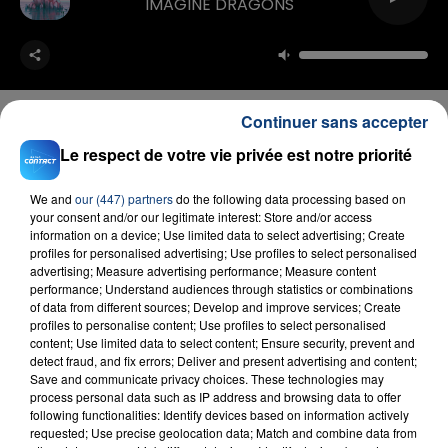
IMAGINE DRAGONS
Continuer sans accepter
Le respect de votre vie privée est notre priorité
FIL D'ACTU
We and
our (447) partners
do the following data processing based on
your consent and/or our legitimate interest: Store and/or access
information on a device; Use limited data to select advertising; Create
profiles for personalised advertising; Use profiles to select personalised
advertising; Measure advertising performance; Measure content
performance; Understand audiences through statistics or combinations
of data from different sources; Develop and improve services; Create
profiles to personalise content; Use profiles to select personalised
content; Use limited data to select content; Ensure security, prevent and
detect fraud, and fix errors; Deliver and present advertising and content;
Save and communicate privacy choices. These technologies may
23 juillet 2026
process personal data such as IP address and browsing data to offer
INCENDIE MORTEL À LENS : UNE FEMME ET
following functionalities: Identify devices based on information actively
SON BÉBÉ ENTRE LA VIE ET LA...
requested; Use precise geolocation data; Match and combine data from