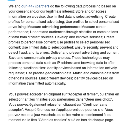
23 juillet 2026
We and
our (447) partners
do the following data processing based on
INCENDIE MORTEL À LENS : UNE FEMME ET
your consent and/or our legitimate interest: Store and/or access
SON BÉBÉ ENTRE LA VIE ET LA...
information on a device; Use limited data to select advertising; Create
profiles for personalised advertising; Use profiles to select personalised
Un homme s'est immolé par le feu après avoir
advertising; Measure advertising performance; Measure content
aspergé sa compagne et leur bébé de trois mois
performance; Understand audiences through statistics or combinations
d'un liquide inflammable.
of data from different sources; Develop and improve services; Create
profiles to personalise content; Use profiles to select personalised
content; Use limited data to select content; Ensure security, prevent and
detect fraud, and fix errors; Deliver and present advertising and content;
Save and communicate privacy choices. These technologies may
process personal data such as IP address and browsing data to offer
following functionalities: Identify devices based on information actively
requested; Use precise geolocation data; Match and combine data from
20 juillet 2026
other data sources; Link different devices; Identify devices based on
UNE ADOLESCENTE DEVANT SE FAIRE
information transmitted automatically.
OPÉRER DE LA CHEVILLE RESSORT DE LA...
La famille a porté plainte contre la clinique qui a
Vous pouvez accepter en cliquant sur "Accepter et fermer", ou affiner en
sélectionnant les finalités et/ou partenaires dans "Gérer mes choix".
reconnu sa responsabilité et présenté ses
Vous pouvez également refuser en cliquant sur "Continuer sans
excuses.
accepter". Vos préférences ne s'appliqueront que pour ce site. Vous
TITRES DIFFUSÉS
pouvez mettre à jour vos choix, ou retirer votre consentement à tout
moment via le lien "Gérer les cookies" situé en bas de chaque page.