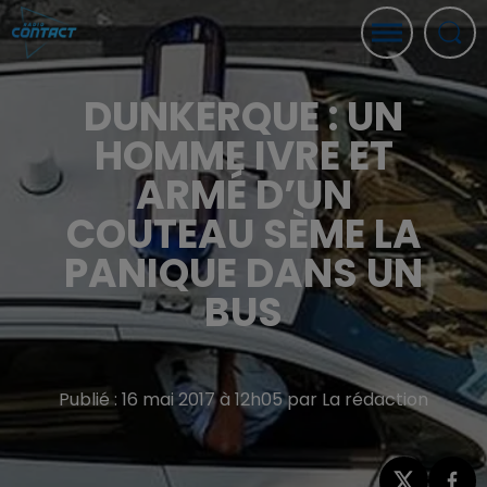
DUNKERQUE : UN
HOMME IVRE ET
ARMÉ D’UN
COUTEAU SÈME LA
PANIQUE DANS UN
BUS
Publié : 16 mai 2017 à 12h05 par La rédaction