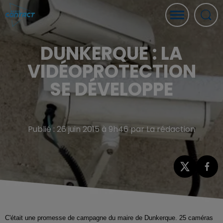
DUNKERQUE : LA
VIDÉOPROTECTION
SE DÉVELOPPE
Publié : 26 juin 2015 à 9h46 par La rédaction
C'était une promesse de campagne du maire de Dunkerque. 25 caméras