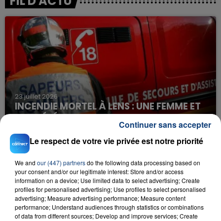
FIL D'ACTU
23 juillet 2026
INCENDIE MORTEL À LENS : UNE FEMME ET
SON BÉBÉ ENTRE LA VIE ET LA...
Continuer sans accepter
Un homme s'est immolé par le feu après avoir
Le respect de votre vie privée est notre priorité
aspergé sa compagne et leur bébé de trois mois
d'un liquide inflammable.
We and
our (447) partners
do the following data processing based on
your consent and/or our legitimate interest: Store and/or access
information on a device; Use limited data to select advertising; Create
profiles for personalised advertising; Use profiles to select personalised
advertising; Measure advertising performance; Measure content
performance; Understand audiences through statistics or combinations
of data from different sources; Develop and improve services; Create
20 juillet 2026