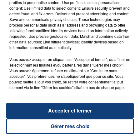
profiles to personalise content; Use profiles to select personalised
UNE ADOLESCENTE DEVANT SE FAIRE
content; Use limited data to select content; Ensure security, prevent and
OPÉRER DE LA CHEVILLE RESSORT DE LA...
detect fraud, and fix errors; Deliver and present advertising and content;
Save and communicate privacy choices. These technologies may
La famille a porté plainte contre la clinique qui a
process personal data such as IP address and browsing data to offer
reconnu sa responsabilité et présenté ses
following functionalities: Identify devices based on information actively
excuses.
requested; Use precise geolocation data; Match and combine data from
TITRES DIFFUSÉS
other data sources; Link different devices; Identify devices based on
information transmitted automatically.
Vous pouvez accepter en cliquant sur "Accepter et fermer", ou affiner en
20h49
20h49
20h46
20h46
sélectionnant les finalités et/ou partenaires dans "Gérer mes choix".
Vous pouvez également refuser en cliquant sur "Continuer sans
accepter". Vos préférences ne s'appliqueront que pour ce site. Vous
pouvez mettre à jour vos choix, ou retirer votre consentement à tout
moment via le lien "Gérer les cookies" situé en bas de chaque page.
Accepter et fermer
ADELE CASTILLON
CALVIN HARRIS
Gérer mes choix
Ete Avec Toi
Summer