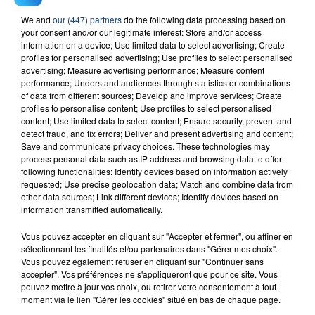
We and
our (447) partners
do the following data processing based on
23 juillet 2026
your consent and/or our legitimate interest: Store and/or access
INCENDIE MORTEL À LENS : UNE FEMME ET
information on a device; Use limited data to select advertising; Create
SON BÉBÉ ENTRE LA VIE ET LA...
profiles for personalised advertising; Use profiles to select personalised
advertising; Measure advertising performance; Measure content
Un homme s'est immolé par le feu après avoir
performance; Understand audiences through statistics or combinations
aspergé sa compagne et leur bébé de trois mois
of data from different sources; Develop and improve services; Create
profiles to personalise content; Use profiles to select personalised
d'un liquide inflammable.
content; Use limited data to select content; Ensure security, prevent and
detect fraud, and fix errors; Deliver and present advertising and content;
Save and communicate privacy choices. These technologies may
process personal data such as IP address and browsing data to offer
following functionalities: Identify devices based on information actively
requested; Use precise geolocation data; Match and combine data from
other data sources; Link different devices; Identify devices based on
20 juillet 2026
information transmitted automatically.
UNE ADOLESCENTE DEVANT SE FAIRE
OPÉRER DE LA CHEVILLE RESSORT DE LA...
Vous pouvez accepter en cliquant sur "Accepter et fermer", ou affiner en
sélectionnant les finalités et/ou partenaires dans "Gérer mes choix".
La famille a porté plainte contre la clinique qui a
Vous pouvez également refuser en cliquant sur "Continuer sans
reconnu sa responsabilité et présenté ses
accepter". Vos préférences ne s'appliqueront que pour ce site. Vous
excuses.
pouvez mettre à jour vos choix, ou retirer votre consentement à tout
TITRES DIFFUSÉS
moment via le lien "Gérer les cookies" situé en bas de chaque page.