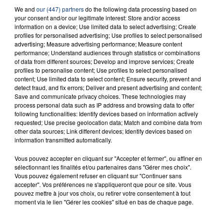
We and
our (447) partners
do the following data processing based on
23 juillet 2026
your consent and/or our legitimate interest: Store and/or access
INCENDIE MORTEL À LENS : UNE FEMME ET
information on a device; Use limited data to select advertising; Create
SON BÉBÉ ENTRE LA VIE ET LA...
profiles for personalised advertising; Use profiles to select personalised
Un homme s'est immolé par le feu après avoir
advertising; Measure advertising performance; Measure content
performance; Understand audiences through statistics or combinations
aspergé sa compagne et leur bébé de trois mois
of data from different sources; Develop and improve services; Create
d'un liquide inflammable.
profiles to personalise content; Use profiles to select personalised
content; Use limited data to select content; Ensure security, prevent and
detect fraud, and fix errors; Deliver and present advertising and content;
Save and communicate privacy choices. These technologies may
process personal data such as IP address and browsing data to offer
following functionalities: Identify devices based on information actively
requested; Use precise geolocation data; Match and combine data from
other data sources; Link different devices; Identify devices based on
20 juillet 2026
UNE ADOLESCENTE DEVANT SE FAIRE
information transmitted automatically.
OPÉRER DE LA CHEVILLE RESSORT DE LA...
Vous pouvez accepter en cliquant sur "Accepter et fermer", ou affiner en
La famille a porté plainte contre la clinique qui a
sélectionnant les finalités et/ou partenaires dans "Gérer mes choix".
reconnu sa responsabilité et présenté ses
Vous pouvez également refuser en cliquant sur "Continuer sans
accepter". Vos préférences ne s'appliqueront que pour ce site. Vous
excuses.
TITRES DIFFUSÉS
pouvez mettre à jour vos choix, ou retirer votre consentement à tout
moment via le lien "Gérer les cookies" situé en bas de chaque page.