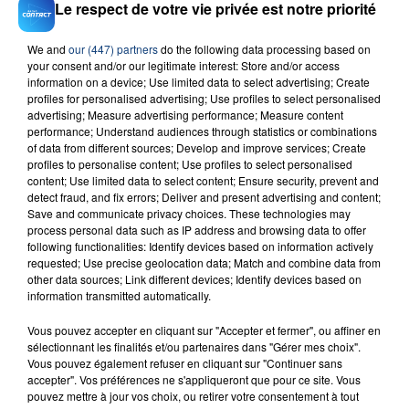
Le respect de votre vie privée est notre priorité
We and
our (447) partners
do the following data processing based on
your consent and/or our legitimate interest: Store and/or access
information on a device; Use limited data to select advertising; Create
23 juillet 2026
INCENDIE MORTEL À LENS : UNE FEMME ET
profiles for personalised advertising; Use profiles to select personalised
advertising; Measure advertising performance; Measure content
SON BÉBÉ ENTRE LA VIE ET LA...
performance; Understand audiences through statistics or combinations
Un homme s'est immolé par le feu après avoir
of data from different sources; Develop and improve services; Create
profiles to personalise content; Use profiles to select personalised
aspergé sa compagne et leur bébé de trois mois
content; Use limited data to select content; Ensure security, prevent and
d'un liquide inflammable.
detect fraud, and fix errors; Deliver and present advertising and content;
Save and communicate privacy choices. These technologies may
process personal data such as IP address and browsing data to offer
following functionalities: Identify devices based on information actively
requested; Use precise geolocation data; Match and combine data from
other data sources; Link different devices; Identify devices based on
information transmitted automatically.
20 juillet 2026
UNE ADOLESCENTE DEVANT SE FAIRE
Vous pouvez accepter en cliquant sur "Accepter et fermer", ou affiner en
sélectionnant les finalités et/ou partenaires dans "Gérer mes choix".
OPÉRER DE LA CHEVILLE RESSORT DE LA...
Vous pouvez également refuser en cliquant sur "Continuer sans
La famille a porté plainte contre la clinique qui a
accepter". Vos préférences ne s'appliqueront que pour ce site. Vous
reconnu sa responsabilité et présenté ses
pouvez mettre à jour vos choix, ou retirer votre consentement à tout