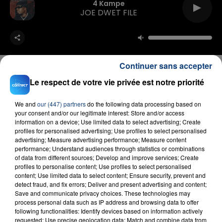
4 Kampe
JOE DWET FILE
Continuer sans accepter
Le respect de votre vie privée est notre priorité
FIL D'ACTU
We and
our (447) partners
do the following data processing based on
your consent and/or our legitimate interest: Store and/or access
information on a device; Use limited data to select advertising; Create
profiles for personalised advertising; Use profiles to select personalised
advertising; Measure advertising performance; Measure content
performance; Understand audiences through statistics or combinations
of data from different sources; Develop and improve services; Create
profiles to personalise content; Use profiles to select personalised
content; Use limited data to select content; Ensure security, prevent and
detect fraud, and fix errors; Deliver and present advertising and content;
Save and communicate privacy choices. These technologies may
23 juillet 2026
process personal data such as IP address and browsing data to offer
INCENDIE MORTEL À LENS : UNE FEMME ET
following functionalities: Identify devices based on information actively
SON BÉBÉ ENTRE LA VIE ET LA...
requested; Use precise geolocation data; Match and combine data from