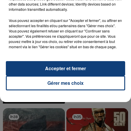
other data sources; Link different devices; Identify devices based on
Un homme s'est immolé par le feu après avoir
information transmitted automatically.
aspergé sa compagne et leur bébé de trois mois
d'un liquide inflammable.
Vous pouvez accepter en cliquant sur "Accepter et fermer", ou affiner en
sélectionnant les finalités et/ou partenaires dans "Gérer mes choix".
Vous pouvez également refuser en cliquant sur "Continuer sans
accepter". Vos préférences ne s'appliqueront que pour ce site. Vous
pouvez mettre à jour vos choix, ou retirer votre consentement à tout
moment via le lien "Gérer les cookies" situé en bas de chaque page.
20 juillet 2026
UNE ADOLESCENTE DEVANT SE FAIRE
Accepter et fermer
OPÉRER DE LA CHEVILLE RESSORT DE LA...
La famille a porté plainte contre la clinique qui a
Gérer mes choix
reconnu sa responsabilité et présenté ses
excuses.
TITRES DIFFUSÉS
1h38
1h38
1h35
1h35