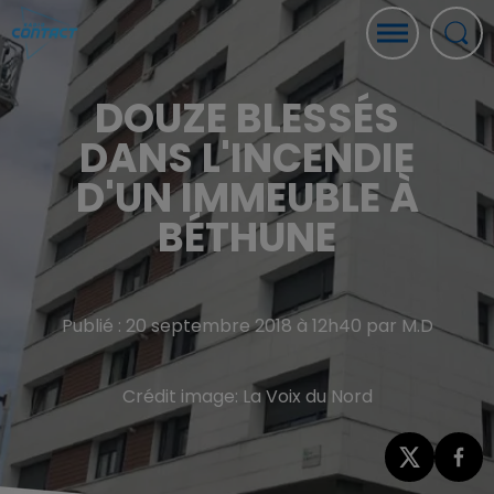
DOUZE BLESSÉS
DANS L'INCENDIE
D'UN IMMEUBLE À
BÉTHUNE
Publié : 20 septembre 2018 à 12h40 par M.D
Crédit image:
La Voix du Nord