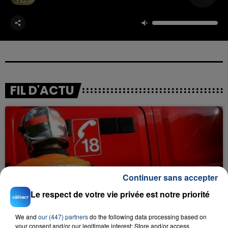
FIL D'ACTU
Continuer sans accepter
23 juillet 2026
Le respect de votre vie privée est notre priorité
INCENDIE MORTEL À LENS : UNE FEMME ET
SON BÉBÉ ENTRE LA VIE ET LA...
We and
our (447) partners
do the following data processing based on
Un homme s'est immolé par le feu après avoir
your consent and/or our legitimate interest: Store and/or access