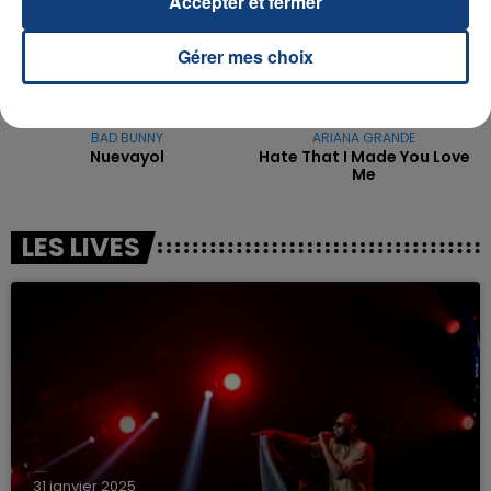
Accepter et fermer
Gérer mes choix
BAD BUNNY
ARIANA GRANDE
Nuevayol
Hate That I Made You Love
Me
LES LIVES
31 janvier 2025