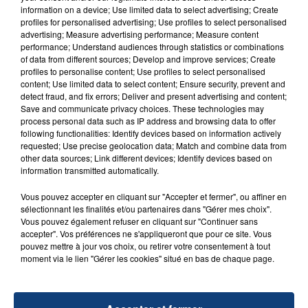
information on a device; Use limited data to select advertising; Create
aspergé sa compagne et leur bébé de trois mois
profiles for personalised advertising; Use profiles to select personalised
d'un liquide inflammable.
advertising; Measure advertising performance; Measure content
performance; Understand audiences through statistics or combinations
of data from different sources; Develop and improve services; Create
profiles to personalise content; Use profiles to select personalised
content; Use limited data to select content; Ensure security, prevent and
detect fraud, and fix errors; Deliver and present advertising and content;
Save and communicate privacy choices. These technologies may
20 juillet 2026
process personal data such as IP address and browsing data to offer
UNE ADOLESCENTE DEVANT SE FAIRE
following functionalities: Identify devices based on information actively
requested; Use precise geolocation data; Match and combine data from
OPÉRER DE LA CHEVILLE RESSORT DE LA...
other data sources; Link different devices; Identify devices based on
La famille a porté plainte contre la clinique qui a
information transmitted automatically.
reconnu sa responsabilité et présenté ses
Vous pouvez accepter en cliquant sur "Accepter et fermer", ou affiner en
excuses.
TITRES DIFFUSÉS
sélectionnant les finalités et/ou partenaires dans "Gérer mes choix".
Vous pouvez également refuser en cliquant sur "Continuer sans
accepter". Vos préférences ne s'appliqueront que pour ce site. Vous
pouvez mettre à jour vos choix, ou retirer votre consentement à tout
14h54
14h54
14h51
14h51
moment via le lien "Gérer les cookies" situé en bas de chaque page.