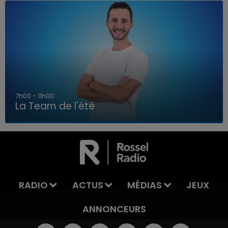
7h00 - 11h00
La Team de l'été
7h00 - 11h00
LA TEAM DE L'ÉTÉ
RADIO
ACTUS
MÉDIAS
JEUX
ANNONCEURS