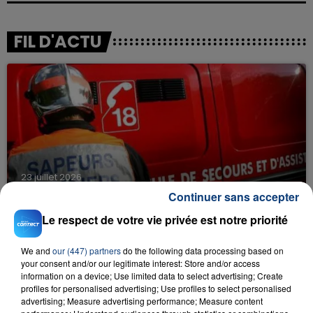
FIL D'ACTU
23 juillet 2026
INCENDIE MORTEL À LENS : UNE FEMME ET
Continuer sans accepter
SON BÉBÉ ENTRE LA VIE ET LA...
Le respect de votre vie privée est notre priorité
Un homme s'est immolé par le feu après avoir
aspergé sa compagne et leur bébé de trois mois
We and
our (447) partners
do the following data processing based on
d'un liquide inflammable.
your consent and/or our legitimate interest: Store and/or access
information on a device; Use limited data to select advertising; Create
profiles for personalised advertising; Use profiles to select personalised
advertising; Measure advertising performance; Measure content