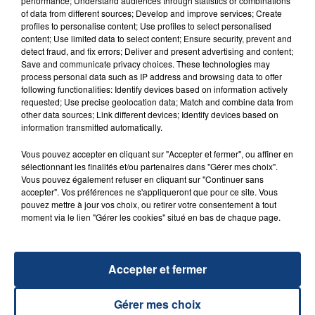
performance; Understand audiences through statistics or combinations
of data from different sources; Develop and improve services; Create
profiles to personalise content; Use profiles to select personalised
content; Use limited data to select content; Ensure security, prevent and
20 juillet 2026
UNE ADOLESCENTE DEVANT SE FAIRE
detect fraud, and fix errors; Deliver and present advertising and content;
Save and communicate privacy choices. These technologies may
OPÉRER DE LA CHEVILLE RESSORT DE LA...
process personal data such as IP address and browsing data to offer
La famille a porté plainte contre la clinique qui a
following functionalities: Identify devices based on information actively
requested; Use precise geolocation data; Match and combine data from
reconnu sa responsabilité et présenté ses
other data sources; Link different devices; Identify devices based on
excuses.
information transmitted automatically.
TITRES DIFFUSÉS
Vous pouvez accepter en cliquant sur "Accepter et fermer", ou affiner en
sélectionnant les finalités et/ou partenaires dans "Gérer mes choix".
14h21
14h21
14h19
14h19
Vous pouvez également refuser en cliquant sur "Continuer sans
accepter". Vos préférences ne s'appliqueront que pour ce site. Vous
pouvez mettre à jour vos choix, ou retirer votre consentement à tout
moment via le lien "Gérer les cookies" situé en bas de chaque page.
Accepter et fermer
Gérer mes choix