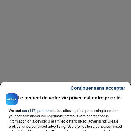
Continuer sans accepter
RADIO CONTACT
Le respect de votre vie privée est notre priorité
New Religion
BEBE REXHA
We and
our (447) partners
do the following data processing based on
your consent and/or our legitimate interest: Store and/or access
information on a device; Use limited data to select advertising; Create
profiles for personalised advertising; Use profiles to select personalised