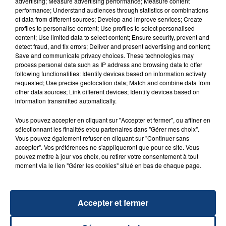
advertising; Measure advertising performance; Measure content
performance; Understand audiences through statistics or combinations
of data from different sources; Develop and improve services; Create
profiles to personalise content; Use profiles to select personalised
content; Use limited data to select content; Ensure security, prevent and
FIL D'ACTU
detect fraud, and fix errors; Deliver and present advertising and content;
Save and communicate privacy choices. These technologies may
process personal data such as IP address and browsing data to offer
following functionalities: Identify devices based on information actively
requested; Use precise geolocation data; Match and combine data from
other data sources; Link different devices; Identify devices based on
information transmitted automatically.
Vous pouvez accepter en cliquant sur "Accepter et fermer", ou affiner en
sélectionnant les finalités et/ou partenaires dans "Gérer mes choix".
Vous pouvez également refuser en cliquant sur "Continuer sans
23 juillet 2026
accepter". Vos préférences ne s'appliqueront que pour ce site. Vous
INCENDIE MORTEL À LENS : UNE FEMME ET
pouvez mettre à jour vos choix, ou retirer votre consentement à tout
moment via le lien "Gérer les cookies" situé en bas de chaque page.
SON BÉBÉ ENTRE LA VIE ET LA...
Un homme s'est immolé par le feu après avoir
aspergé sa compagne et leur bébé de trois mois
Accepter et fermer
d'un liquide inflammable.