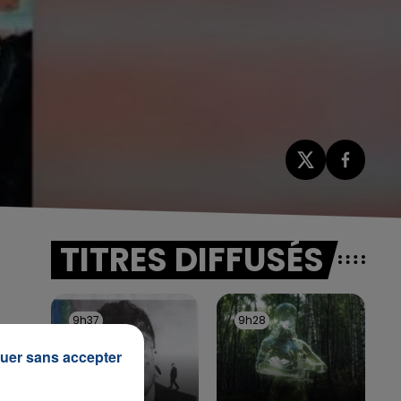
TITRES DIFFUSÉS
9h37
9h37
9h28
9h28
uer sans accepter