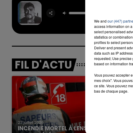
Mr Know 
TEDDY 
We and
our (447) partn
access information on a 
select personalised ad
statistics or combinatio
profiles to select person
Deliver and present adv
data such as IP address 
requested; Use precise g
FIL D'ACTU
based on information tra
Vous pouvez accepter en 
mes choix". Vous pouvez
ce site. Vous pouvez met
bas de chaque page.
23 juillet 2026
INCENDIE MORTEL À LENS : UNE FEMME