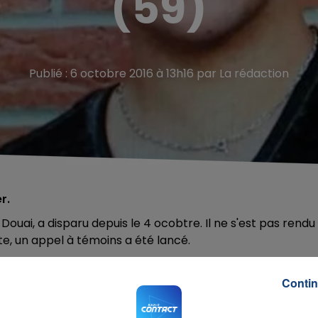
(59)
Publié : 6 octobre 2016 à 13h16 par La rédaction
r.
ouai, a disparu depuis le 4 ocobtre. Il ne s'est pas rendu
e, un appel à témoins a été lancé.
Contin