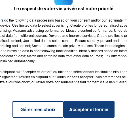
Le respect de votre vie privée est notre priorité
It All
RADIO CONTACT
SWIMS
ers
do the following data processing based on your consent and/or our legitimate int
device; Use limited data to select advertising; Create profiles for personalised adver
vertising; Measure advertising performance; Measure content performance; Unders
ns of data from different sources; Develop and improve services; Create profiles to 
alised content; Use limited data to select content; Ensure security, prevent and detect
ertising and content; Save and communicate privacy choices. These technologies
and browsing data to offer following functionalities: Identify devices based on infor
eolocation data; Match and combine data from other data sources; Link different de
nsmitted automatically.
cliquant sur "Accepter et fermer", ou affiner en sélectionnant les finalités et/ou pa
 également refuser en cliquant sur "Continuer sans accepter". Vos préférences ne 
tre à jour vos choix, ou retirer votre consentement à tout moment via le lien "Gérer 
Gérer mes choix
Accepter et fermer
20 juillet 2026
UNE ADOLESCENTE DEVANT SE FAIRE