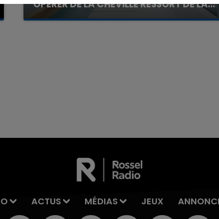
OPÉRER DE LA CHEVILLE RESSORT DE LA...
La famille a porté plainte contre la clinique qui a
reconnu sa responsabilité et présenté ses
excuses.
7h00 - 11h00
La Team de l'été
IO
ACTUS
MÉDIAS
JEUX
ANNONC