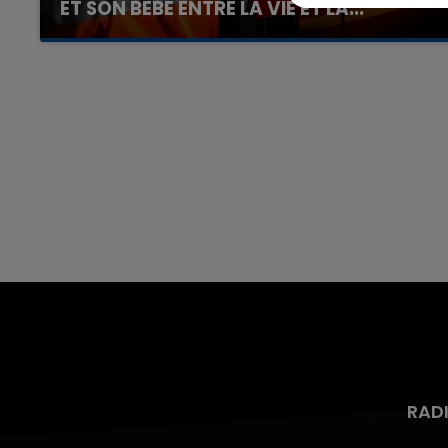
ET SON BÉBÉ ENTRE LA VIE ET LA...
Un homme s'est immolé par le feu après avoir
aspergé sa compagne et leur bébé de trois
mois d'un liquide inflammable.
RAD