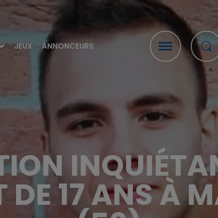
JEUX
ANNONCEURS
TION INQUIÉTA
 DE 17 ANS À 