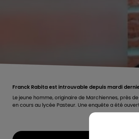
Franck Rabita est introuvable depuis mardi dernie
Le jeune homme, originaire de Marchiennes, près de D
en cours au lycée Pasteur. Une enquête a été ouvert