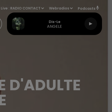
Live :
RADIO CONTACT
Webradios
Podcasts
Dis-Le
ANGELE
E D'ADULTE
E