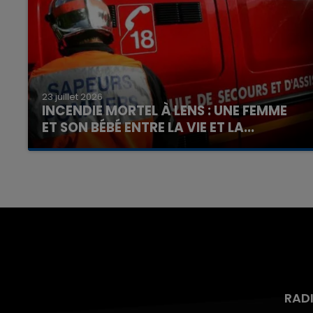
23 juillet 2026
INCENDIE MORTEL À LENS : UNE FEMME
ET SON BÉBÉ ENTRE LA VIE ET LA...
Un homme s'est immolé par le feu après avoir
aspergé sa compagne et leur bébé de trois
mois d'un liquide inflammable.
RAD