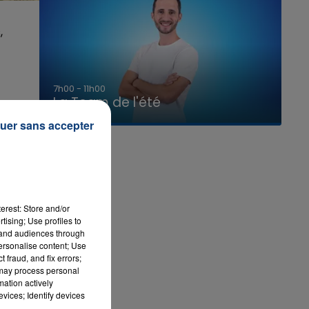
,
7h00 - 11h00
La Team de l'été
il
uer sans accepter
erest: Store and/or
tising; Use profiles to
tand audiences through
personalise content; Use
 fraud, and fix errors;
 may process personal
mation actively
vices; Identify devices