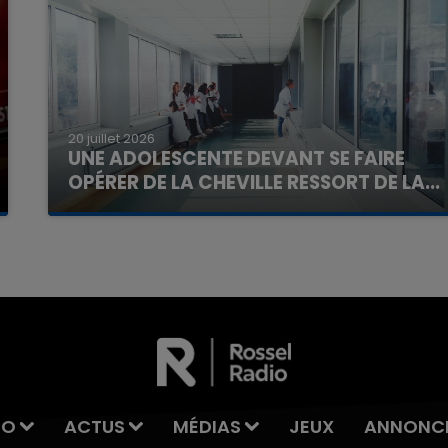
20 juillet 2026
UNE ADOLESCENTE DEVANT SE FAIRE
OPÉRER DE LA CHEVILLE RESSORT DE LA...
La famille a porté plainte contre la clinique qui a
reconnu sa responsabilité et présenté ses
excuses.
IO
ACTUS
MÉDIAS
JEUX
ANNONC