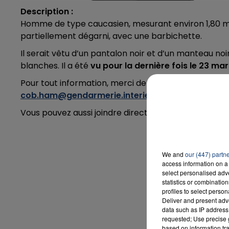
Description :
Homme de type caucasien, mesurant environ 1,80 m, 
partiellement dégarni, avec une barbichette.
Il serait vêtu d’un pantalon noir et d’un manteau noi
blanches. Il a été
vu pour la dernière fois le 23 ma
Pour tout information, merci de prendre contact av
cob.ham@gendarmerie.interieur.gouv.fr
Vous pouvez aussi joindre directement la famille de 
We and
our (447) partn
access information on a 
select personalised ad
statistics or combinatio
profiles to select person
Deliver and present adv
data such as IP address 
requested; Use precise g
based on information tra