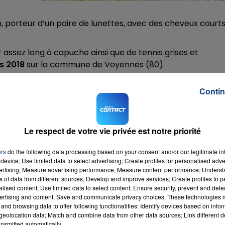
porteur d’un paire de lunettes, avec des cheveux courts
r assez long à capuche ainsi que de tennis grises et
rs 2018
sur la commune de Voyennes (80).
7h00 - 11h00
La Team de l'été
ec la
gendarmerie de Ham au : 03.22.98.47.17
ou par ma
Contin
Jean-Yves Lo Bono au 06.72.26.53.61.
Le respect de votre vie privée est notre priorité
ers
do the following data processing based on your consent and/or our legitimate int
device; Use limited data to select advertising; Create profiles for personalised adver
vertising; Measure advertising performance; Measure content performance; Unders
ns of data from different sources; Develop and improve services; Create profiles to 
alised content; Use limited data to select content; Ensure security, prevent and detect
ertising and content; Save and communicate privacy choices. These technologies
and browsing data to offer following functionalities: Identify devices based on infor
eolocation data; Match and combine data from other data sources; Link different de
nsmitted automatically.