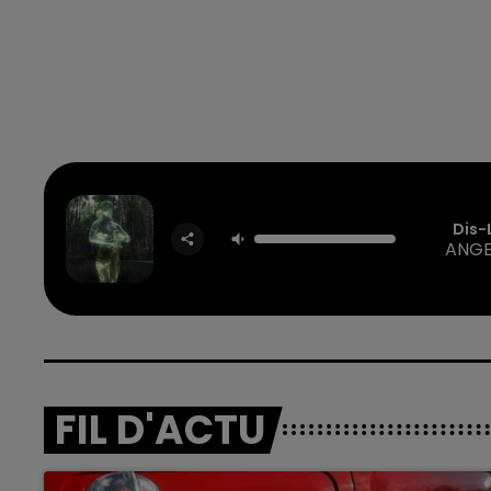
Dis-
ANGE
FIL D'ACTU