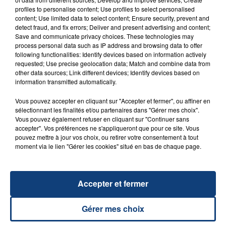
FIL D'ACTU
profiles to personalise content; Use profiles to select personalised
content; Use limited data to select content; Ensure security, prevent and
detect fraud, and fix errors; Deliver and present advertising and content;
Save and communicate privacy choices. These technologies may
process personal data such as IP address and browsing data to offer
following functionalities: Identify devices based on information actively
requested; Use precise geolocation data; Match and combine data from
other data sources; Link different devices; Identify devices based on
information transmitted automatically.
Vous pouvez accepter en cliquant sur "Accepter et fermer", ou affiner en
23 juillet 2026
sélectionnant les finalités et/ou partenaires dans "Gérer mes choix".
INCENDIE MORTEL À LENS : UNE FEMME ET
Vous pouvez également refuser en cliquant sur "Continuer sans
accepter". Vos préférences ne s'appliqueront que pour ce site. Vous
SON BÉBÉ ENTRE LA VIE ET LA...
pouvez mettre à jour vos choix, ou retirer votre consentement à tout
Un homme s'est immolé par le feu après avoir
moment via le lien "Gérer les cookies" situé en bas de chaque page.
aspergé sa compagne et leur bébé de trois mois
d'un liquide inflammable.
Accepter et fermer
Gérer mes choix