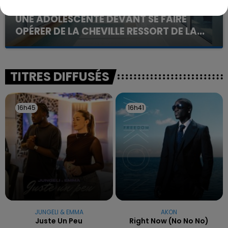
20 juillet 2026
UNE ADOLESCENTE DEVANT SE FAIRE
OPÉRER DE LA CHEVILLE RESSORT DE LA...
La famille a porté plainte contre la clinique qui a
reconnu sa responsabilité et présenté ses
excuses.
TITRES DIFFUSÉS
16h45
16h45
16h41
16h41
JUNGELI & EMMA
AKON
Juste Un Peu
Right Now (no No No)