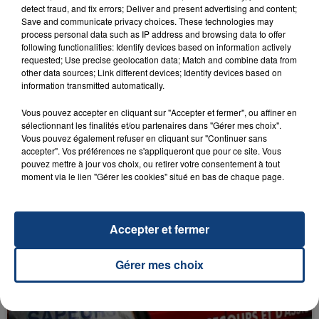
detect fraud, and fix errors; Deliver and present advertising and content;
RADIO CONTACT
Save and communicate privacy choices. These technologies may
process personal data such as IP address and browsing data to offer
I Took A Pill In Ibiza
following functionalities: Identify devices based on information actively
MIKE POSNER
requested; Use precise geolocation data; Match and combine data from
other data sources; Link different devices; Identify devices based on
information transmitted automatically.
Vous pouvez accepter en cliquant sur "Accepter et fermer", ou affiner en
sélectionnant les finalités et/ou partenaires dans "Gérer mes choix".
Vous pouvez également refuser en cliquant sur "Continuer sans
accepter". Vos préférences ne s'appliqueront que pour ce site. Vous
pouvez mettre à jour vos choix, ou retirer votre consentement à tout
moment via le lien "Gérer les cookies" situé en bas de chaque page.
FIL D'ACTU
Accepter et fermer
Gérer mes choix