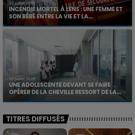
23 juillet 2026
INCENDIE MORTEL À LENS : UNE FEMME ET
SON BÉBÉ ENTRE LA VIE ET LA...
Un homme s'est immolé par le feu après avoir
aspergé sa compagne et leur bébé de trois mois
d'un liquide inflammable.
20 juillet 2026
UNE ADOLESCENTE DEVANT SE FAIRE
OPÉRER DE LA CHEVILLE RESSORT DE LA...
La famille a porté plainte contre la clinique qui a
reconnu sa responsabilité et présenté ses
excuses.
TITRES DIFFUSÉS